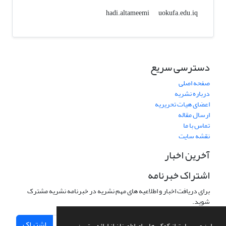
uokufa.edu.iq
hadi.altameemi
دسترسی سریع
صفحه اصلی
درباره نشریه
اعضای هیات تحریریه
ارسال مقاله
تماس با ما
نقشه سایت
آخرین اخبار
اشتراک خبرنامه
برای دریافت اخبار و اطلاعیه های مهم نشریه در خبرنامه نشریه مشترک
شوید.
اشتراک
این وب سایت از کوکی ها برای اطمینان از ارائه بهترین