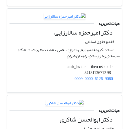
هیات تحریریه
دکتر امیرحمزه سالارزایی
فقه و حقوق اسلامی
استاد، گروه فقه و مبانی حقوق اسلامی، دانشکده الهیات، دانشگاه
سیستان و بلوچستان، زاهدان، ایران.
theo.usb.ac.ir
amir_hsalar
+98 54131136712
0009-0000-6126-9060
هیات تحریریه
دکتر ابوالحسن شاکری
حقوق جزا و جرم‌شناسی