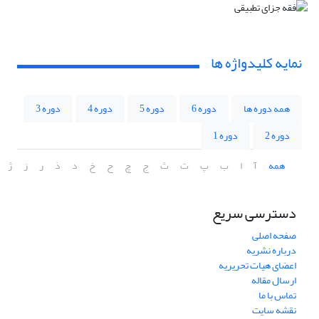
نمایه کلیدواژه ها
همه دوره ها
دوره 6
دوره 5
دوره 4
دوره 3
دوره 2
دوره 1
همه
آ
ا
ب
پ
ت
ث
ج
چ
ح
خ
د
ذ
ر
ز
ژ
دسترسی سریع
صفحه اصلی
درباره نشریه
اعضای هیات تحریریه
ارسال مقاله
تماس با ما
نقشه سایت