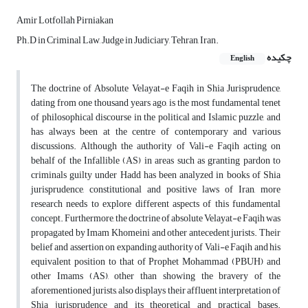
Amir Lotfollah Pirniakan
Ph.D in Criminal Law, Judge in Judiciary, Tehran, Iran.
چکیده
English
The doctrine of Absolute Velayat-e Faqih in Shia Jurisprudence,
dating from one thousand years ago, is the most fundamental tenet
of philosophical discourse in the political and Islamic puzzle, and
has always been at the centre of contemporary and various
discussions. Although the authority of Vali-e Faqih acting on
behalf of the Infallible (AS) in areas such as granting pardon to
criminals guilty under Hadd has been analyzed in books of Shia
jurisprudence, constitutional and positive laws of Iran, more
research needs to explore different aspects of this fundamental
concept. Furthermore, the doctrine of absolute Velayat-e Faqih was
propagated by Imam Khomeini and other antecedent jurists. Their
belief and assertion on expanding authority of Vali-e Faqih and his
equivalent position to that of Prophet Mohammad (PBUH) and
other Imams (AS), other than showing the bravery of the
aforementioned jurists, also displays their affluent interpretation of
Shia jurisprudence and its theoretical and practical bases.