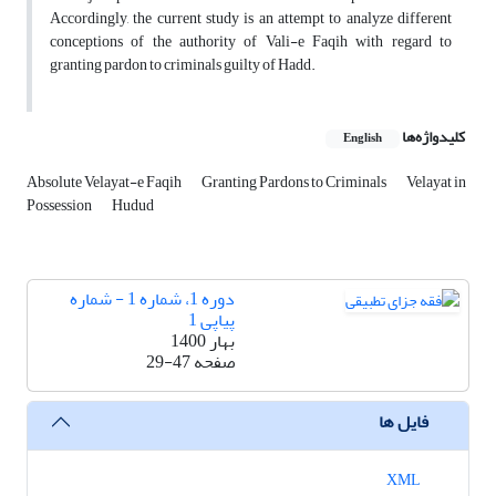
Accordingly, the current study is an attempt to analyze different
conceptions of the authority of Vali-e Faqih with regard to
granting pardon to criminals guilty of Hadd.
کلیدواژه‌ها
English
Absolute Velayat-e Faqih
Granting Pardons to Criminals
Velayat in
Possession
Hudud
دوره 1، شماره 1 - شماره
پیاپی 1
بهار 1400
صفحه
29-47
فایل ها
XML