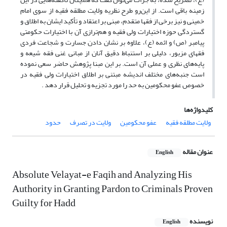
زمینه باقی است. از این‌رو طرح نظریه ولایت مطلقه فقیه از سوی امام
خمینی و نیز برخی از فقها متقدم، مبنی بر اعتقاد و تأکید ایشان به اطلاق و
گستردگی حوزه‌ اختیارات ولی فقیه و هم‌ترازی آن با اختیارات حکومتی
پیامبر (ص) و ائمه (ع)، علاوه بر نشان دادن جسارت و شجاعت فردی
فقهای مزبور، دلیلی بر استنباط دقیق آنان از مبانی غنی فقه شیعه و
پایه‌های نظری و عملی آن است. بر این مبنا پژوهش حاضر سعی نموده
است جنبه‌های مختلف اندیشه مبتنی بر اطلاق اختیارات ولی فقیه در
خصوص عفو محکومین به حد را مورد تجزیه و تحلیل قرار دهد .
کلیدواژه‌ها
ولایت مطلقه فقیه
عفو محکومین
ولایت در تصرف
حدود
عنوان مقاله
English
Absolute Velayat-e Faqih and Analyzing His
Authority in Granting Pardon to Criminals Proven
Guilty for Hadd
نویسنده
English