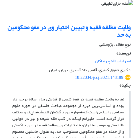
ولایت مطلقه فقیه و تبیین اختیار وی در عفو محکومین
به حد
نوع مقاله : پژوهشی
نویسنده
امیر لطف الله پیرنیاکان
دکتری حقوق کیفری، قاضی دادگستری، تهران، ایران
10.22034/jccj.2021.148189
چکیده
نظریه ولایت مطلقه فقیه در فقه شیعی از قدمتی هزار ساله برخوردار
بوده و اساسی‌ترین مهره از مجموعه مباحث فلسفی در حوزه علوم
سیاسی و اسلامی است که همواره مورد گفتمان اندیشه‌های نو و مختلف
قرار گرفته است. علیرغم اینکه در کتب فقه شیعه و نیز در قوانین
بالادستی و موضوعه‌ ایران به اختیارات ولی مطلقه فقیه در امور حاکمیتی
و از جمله در عفو محکومین مستوجب حد، به عنوان جانشین معصوم
(ع)، تصریح شده، به جرأت می‌توان گفت که همچنان ناگفته‌هایی در این