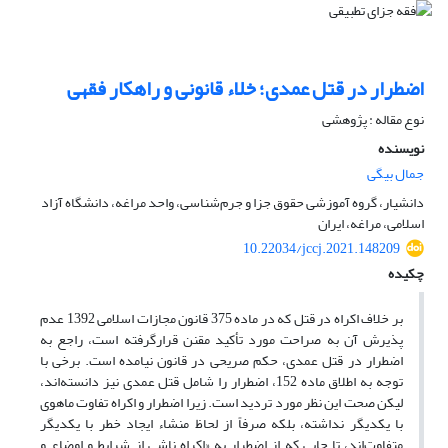
اضطرار در قتل عمدی؛ خلاء قانونی و راهکار فقهی
نوع مقاله : پژوهشی
نویسنده
جمال بیگی
دانشیار، گروه آموزشی حقوق جزا و جرم‌شناسی، واحد مراغه، دانشگاه آزاد
اسلامی، مراغه، ایران
10.22034/jccj.2021.148209
چکیده
بر خلاف اکراه در قتل که در ماده 375 قانون مجازات اسلامی 1392 عدم
پذیرش آن به صراحت مورد تأکید مقنن قرارگرفته است، راجع به
اضطرار در قتل عمدی، حکم صریحی در قانون نیامده است. برخی با
توجه به اطلاق ماده 152، اضطرار را شامل قتل عمدی نیز دانسته‌اند،
لیکن صحت این نظر مورد تردید است. زیرا اضطرار و اکراه تفاوت ماهوی
با یکدیگر نداشته، بلکه صرفاً از لحاظ منشاء ایجاد خطر با یکدیگر
متفاوت‌اند، تا جایی که از اضطرار به «اکراه ناشی از شرایط و اوضاع و