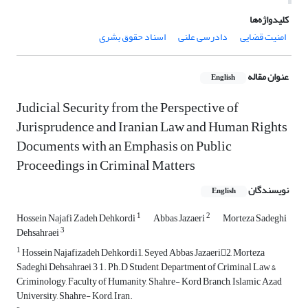
کلیدواژه‌ها
امنیت قضایی
دادرسی علنی
اسناد حقوق بشری
عنوان مقاله
English
Judicial Security from the Perspective of
Jurisprudence and Iranian Law and Human Rights
Documents with an Emphasis on Public
Proceedings in Criminal Matters
نویسندگان
English
1
2
Hossein Najafi Zadeh Dehkordi
Abbas Jazaeri
Morteza Sadeghi
3
Dehsahraei
1
Hossein Najafizadeh Dehkordi1, Seyed Abbas Jazaeri2, Morteza
Sadeghi Dehsahraei 3 1. Ph.D Student, Department of Criminal Law &
Criminology, Faculty of Humanity, Shahre- Kord Branch, Islamic Azad
University, Shahre- Kord, Iran.