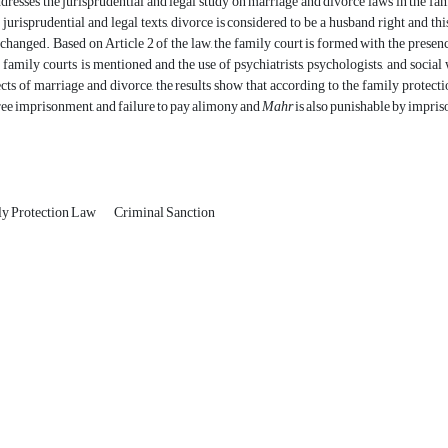
dresses the jurisprudential and legal study on marriage and divorce laws in the fa
jurisprudential and legal texts, divorce is considered to be a husband right and th
changed. Based on Article 2 of the law, the family court is formed with the presenc
 family courts is mentioned and the use of psychiatrists, psychologists, and social
cts of marriage and divorce, the results show that according to the family protectio
ee imprisonment, and failure to pay alimony and
Mahr
is also punishable by impri
y Protection Law
Criminal Sanction