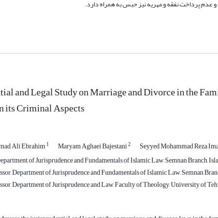
عدم پرداخت نفقه و مهریه نیز حبس به همراه دارد.
tial and Legal Study on Marriage and Divorce in the Fam
 its Criminal Aspects
1
2
mad Ali Ebrahim
Maryam Aghaei Bajestani
Seyyed Mohammad Reza I
epartment of Jurisprudence and Fundamentals of Islamic Law, Semnan Branch, Isla
ssor, Department of Jurisprudence and Fundamentals of Islamic Law, Semnan Branc
sor, Department of Jurisprudence and Law, Faculty of Theology, University of Tehr