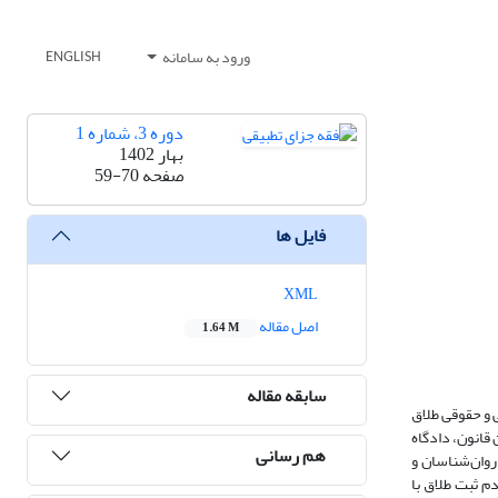
ورود به سامانه
ENGLISH
دوره 3، شماره 1
بهار 1402
صفحه
59-70
فایل ها
XML
اصل مقاله
1.64 M
سابقه مقاله
اس آموزه‌های فقهی و حقوقی طلاق
ب می‌شود و در قانون حمایت خانواده مصوب ۱۳۹۱ نیز این امر تغییری نکرده و تنها شرایط عمدتاً شکلی طلاق تغییر کرده است. طبق ماده ۲ این قانون، دادگاه
هم رسانی
پزشکان، روان‌شناسان و
م ثبت طلاق با