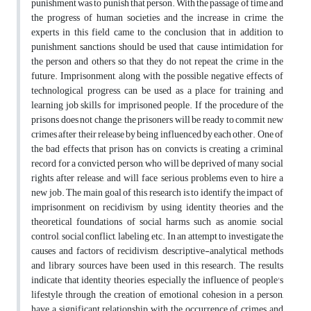
punishment was to punish that person. With the passage of time and
the progress of human societies and the increase in crime, the
experts in this field came to the conclusion that in addition to
punishment, sanctions should be used that cause intimidation for
the person and others so that they do not repeat the crime in the
future. Imprisonment, along with the possible negative effects of
technological progress, can be used as a place for training and
learning job skills for imprisoned people. If the procedure of the
prisons does not change, the prisoners will be ready to commit new
crimes after their release by being influenced by each other. One of
the bad effects that prison has on convicts is creating a criminal
record for a convicted person, who will be deprived of many social
rights after release, and will face serious problems even to hire a
new job. The main goal of this research is to identify the impact of
imprisonment on recidivism by using identity theories and the
theoretical foundations of social harms such as anomie, social
control, social conflict, labeling, etc. In an attempt to investigate the
causes and factors of recidivism, descriptive-analytical methods
and library sources have been used in this research. The results
indicate that identity theories, especially the influence of people's
lifestyle through the creation of emotional cohesion in a person,
have a significant relationship with the occurrence of crimes and