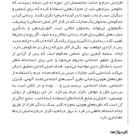
افزایش جرم و جنایت متخصصان این حوزه به این نتیجه رسیدند که
علاوه‌بر سزادهی باید از مجازات‌هایی استفاده کرده که برای شخص و
دیگران سبب ارعاب شود تا در آینده جرم را تکرار نکنند. زندانی کردن
محکومان به‌عنوان یک مجازات که در کنار آثار منفی احتمالی با پیشرفت
تکنولوژی می‌تواند به‌عنوان مکانی جهت آموزش‌دهی و یادگیری
مهارت‌های شغلی برای افراد زندانی به‌کار برده شود. اگر رویه زندان‌ها
تغییر نکند زندانیان با تأثیرپذیری از یکدیگر آماده ارتکاب جرائم جدید
پس از آزادی خواهند بود. یکی از آثار بدی که زندان بر محکومان دارد،
ایجاد سابقه کیفری برای شخص محکوم است که پس از آزادی از
بسیاری حقوق اجتماعی محروم می‌شود و حتی برای استخدام شغل
جدید با مشکل جدی مواجهه می‌شود. هدف اصلی که این تحقیق دنبال
می‌کند شناسایی تأثیر مجازات حبس بر انجام مجدد جرم با استفاده از
نظریه‌های هویتی و مبانی نظری آسیب‌های اجتماعی مانند آنومی، کنترل
اجتماعی، تضاد اجتماعی، برچسب‌زنی و ... بوده و در تلاش است به
بررسی علل و عوامل تکرار جرم بپردازد. در این پژوهش از روش
توصیفی- تحلیلی و منابع کتابخانه‌ای استفاده شده است. نتایج حاکی از
آن است که نظریه‌های هویتی به‌ویژه تأثیر سبک زندگی افراد از طریق
ایجاد انسجام عاطفی در فرد با بروز جرائم و تکرار جرم ‌زندانیان ارتباط
معناداری دارد.
کلیدواژه‌ها