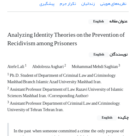
نظریه‌های هویتی
زندانیان
تکرار جرم
پیشگیری
عنوان مقاله
English
Analyzing Identity Theories on the Prevention of
Recidivism among Prisoners
نویسندگان
English
1
2
3
Atefe Lali
Abdolreza Asghari
Mohammad Mehdi Saghian
1
Ph.D. Student of Department of Criminal Law and Criminology,
Mashhad Branch, Islamic Azad University, Mashhad, Iran.
2
Assistant Professor, Department of Law, Razavi University of Islamic
Sciences, Mashhad, Iran. (Corresponding Author)
3
Assistant Professor, Department of Criminal Law and Criminology,
University of Tehran, Tehran, Iran.
چکیده
English
In the past, when someone committed a crime, the only purpose of