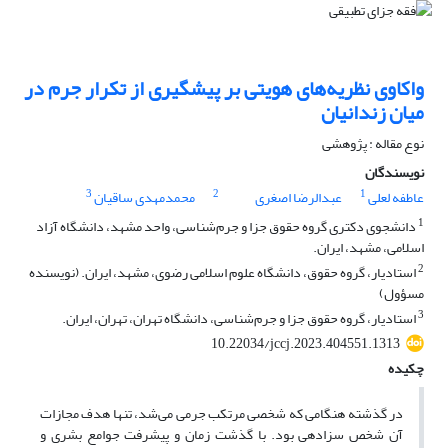
واکاوی نظریه‌های هویتی بر پیشگیری از تکرار جرم در
میان زندانیان
نوع مقاله : پژوهشی
نویسندگان
3
2
1
عاطفه لعلی
عبدالرضا اصغری
محمدمهدی ساقیان
1
دانشجوی دکتری گروه حقوق جزا و جرم‌شناسی، واحد مشهد، دانشگاه آزاد
اسلامی، مشهد، ایران.
2
استادیار، گروه حقوق، دانشگاه علوم اسلامی رضوی، مشهد، ایران. (نویسنده
مسؤول)
3
استادیار، گروه حقوق جزا و جرم‌شناسی، دانشگاه تهران، تهران، ایران.
10.22034/jccj.2023.404551.1313
چکیده
در گذشته هنگامی که شخصی مرتکب جرمی می‌شد، تنها هدف مجازات
آن شخص سزادهی بود. با گذشت زمان و پیشرفت جوامع بشری و