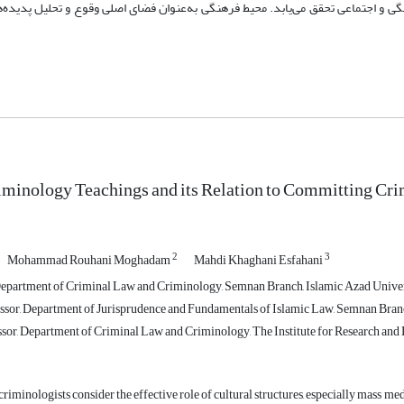
ی و اجتماعی تحقق می‌یابد. محیط فرهنگی به‌عنوان فضای اصلی وقوع و تحلیل پدیده‌ها
iminology Teachings and its Relation to Committing Cr
2
3
Mohammad Rouhani Moghadam
Mahdi Khaghani Esfahani
epartment of Criminal Law and Criminology, Semnan Branch, Islamic Azad Univers
ssor, Department of Jurisprudence and Fundamentals of Islamic Law, Semnan Branc
ssor, Department of Criminal Law and Criminology, The Institute for Research and
riminologists consider the effective role of cultural structures, especially mass med