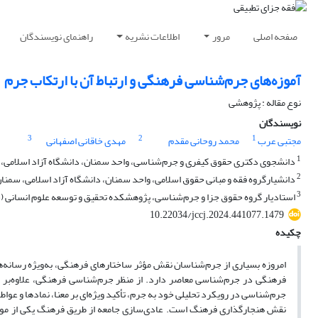
صفحه اصلی
مرور
اطلاعات نشریه
راهنمای نویسندگان
آموزه‌های جرم‌شناسی فرهنگی و ارتباط آن با ارتکاب جرم
نوع مقاله : پژوهشی
نویسندگان
3
2
1
مجتبی عرب
محمد روحانی مقدم
مهدی خاقانی اصفهانی
1
دانشجوی دکتری حقوق کیفری و جرم‌شناسی، واحد سمنان، دانشگاه آزاد اسلامی، س
2
دانشیارگروه فقه و مبانی حقوق اسلامی، واحد سمنان، دانشگاه آزاد اسلامی، سمنان،
3
استادیار گروه حقوق جزا و جرم‌شناسی، پژوهشکده تحقیق و توسعه علوم انسانی (س
10.22034/jccj.2024.441077.1479
چکیده
امروزه بسیاری از جرم‌شناسان نقش مؤثر ساختارهای فرهنگی، به‌ویژه رسانه‌
فرهنگی در جرم‌شناسی معاصر دارد. از منظر جرم‌شناسی فرهنگی، علاوه‌بر خو
جرم‌شناسی در رویکرد تحلیلی خود به جرم، تأکید ویژه‌ای بر معنا، نمادها و عو
نقش هنجارگذاری فرهنگ است. عادی‌سازی جامعه از طریق فرهنگ یکی از موار