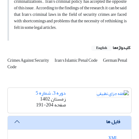
criminalizations.. Iran's criminal policy has accepted the opposite
of this issue. According to the findings of the research, it can be said
that Iran's criminal laws in the field of security crimes are faced
with shortcomings and problems that the necessity of rethinking is
felt in some legal articles.
کلیدواژه‌ها
English
Crimes Against Security
Iran's Islamic Penal Code
German Penal
Code
دوره 3، شماره 5
زمستان 1402
صفحه
191-204
فایل ها
XML