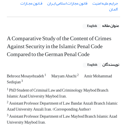
جرایم علیه امنیت
قانون مجازات اسلامی ایـران
قـانون مجـازات
آلمـان
عنوان مقاله
English
A Comparative Study of the Content of Crimes
Against Security in the Islamic Penal Code
Compared to the German Penal Code
نویسندگان
English
1
2
Behrooz Mosayebzadeh
Maryam Abachi
Amir Mohammad
3
Sediqian
1
PhD Student of Criminal Law and Criminology, Maybod Branch,
Islamic Azad University, Maybod, Iran.
2
Assistant Professor, Department of Law, Bandar Anzali Branch, Islamic
Azad University, Anzali, Iran. (Corresponding Author)
3
Assistant Professor, Department of Law, Maybod Branch, Islamic Azad
University, Maybod, Iran.