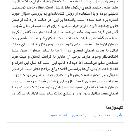
بررسی این سؤال پرداخته ‌شده است که قتل افراد دارای حیات نباتی از
منظر فقه و حقوق کیفری چگونه قابل‌تحلیل است، مقاله حاضر توصیفی ـ
تحلیلی بوده و با استفاده از روش کتابخانه‌ای به بررسی سؤال مورد
اشاره پرداخته ‌شده است. یافته‌ها بر این امر دلالت دارد که از منظر
فقهی چنانچه افراد دارای حیات نباتی، دارای حیات مستقر تلقی شوند،
قتل این افراد مستوجب قصاص است، اما از آنجا که از دیدگاه پزشکی و
عرف، بازگشت این افراد به حیات مجدد امکان‌پذیر نیست، قطع روند
درمان آن‌ها قتل محسوب نمی‌شود. درخصوص قتل افراد دارای حیات
نباتی با هدف اهدای اعضای بدن آن‌ها با سایر بیماران میان فقها
اختلاف‌نظر وجود دارد. برخی آن مغایر با کرامت انسان و میت فرد
مسلمان تلقی می‌کنند، اما دیدگاه غالب این است که قتل این افراد و
اهدای اعضای بدن آن‌ها براساس قاعده رفع تزاحم مجاز است. از منظر
حقوقی نیز عدم ادامه درمان افراد دارای حیات نباتی می‌تواند موجب
مجازات حبس تعزیری تا سه‌سال برای پزشکان شود. درخصوص عدم
درمان با هدف اهدای عضو، اما مسؤولیتی متوجه پزشک نیست، زیرا
اهدای عضو مطابق قانون و در راستای نجات سایر بیماران انجام می‌گیرد.
کلیدواژه‌ها
قتل
حیات نباتی
مرگ مغزی
اهداء عضو