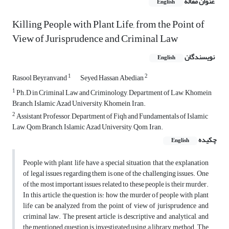
عنوان مقاله
English
Killing People with Plant Life, from the Point of
View of Jurisprudence and Criminal Law
نویسندگان
English
1
2
Rasool Beyranvand
Seyed Hassan Abedian
1
Ph.D in Criminal Law and Criminology, Department of Law, Khomein
Branch, Islamic Azad University, Khomein, Iran.
2
Assistant Professor, Department of Fiqh and Fundamentals of Islamic
Law, Qom Branch, Islamic Azad University, Qom, Iran.
چکیده
English
People with plant life have a special situation that the explanation
of legal issues regarding them is one of the challenging issues. One
of the most important issues related to these people is their murder.
In this article, the question is: how the murder of people with plant
life can be analyzed from the point of view of jurisprudence and
criminal law. The present article is descriptive and analytical, and
the mentioned question is investigated using a library method. The