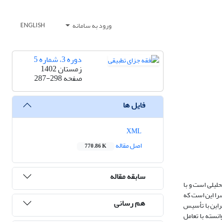
ورود به سامانه
ENGLISH
دوره 3، شماره 5
زمستان 1402
صفحه
287-298
فایل ها
XML
اصل مقاله
770.86 K
سابقه مقاله
لیلی است و با
را این است که
هم رسانی
راین با تأسیس
نسته با تعامل