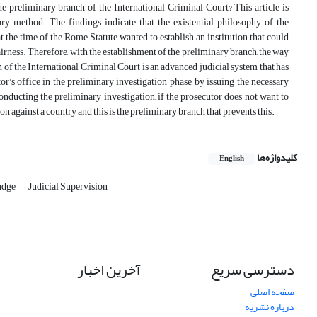
 the preliminary branch of the International Criminal Court? This article is
ary method. The findings indicate that the existential philosophy of the
at the time of the Rome Statute, wanted to establish an institution that could
irness. Therefore, with the establishment of the preliminary branch, the way
 of the International Criminal Court is an advanced judicial system that has
or's office in the preliminary investigation phase, by issuing the necessary
 conducting the preliminary investigation, if the prosecutor does not want to
ion against a country and this is the preliminary branch that prevents this.
کلیدواژه‌ها
English
udge
Judicial Supervision
دسترسی سریع
آخرین اخبار
صفحه اصلی
درباره نشریه