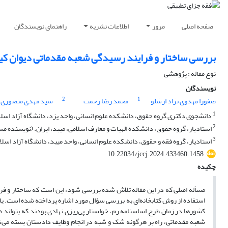
صفحه اصلی
مرور
اطلاعات نشریه
راهنمای نویسندگان
بررسی ساختار و فرایند رسیدگی شعبه مقدماتی دیوان کیف
نوع مقاله : پژوهشی
نویسندگان
2
1
صفورا مهدوی نژاد ارشلو
محمد رضا رحمت
سید مهدی منصوری
1
دانشجوی دکتری گروه حقوق، دانشکده علوم انسانی، واحد یزد، دانشگاه آزاد اسلامی
2
استادیار، گروه حقوق، دانشکده الهیات و معارف اسلامی، میبد، ایران. (نویسنده م
3
استادیار، گروه فقه و حقوق، دانشکده علوم انسانی، واحد میبد، دانشگاه آزاد اسلامی
10.22034/jccj.2024.433460.1458
چکیده
مسأله اصلی که در این مقاله تلاش شده بررسی شود، این است که ساختار و فرای
استفاده از روش کتابخانه‌ای به بررسی سؤال مورد اشاره پرداخته شده است. یاف
کشورها در زمان طرح اساسنامه رم، خواستار پی‌ریزی نهادی بودند که بتواند 
شعبه مقدماتی، راه بر هرگونه شک و شبه در انجام وظایف دادستان بسته می‌ش