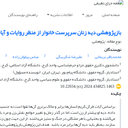
صفحه اصلی
مرور
اطلاعات نشریه
راهنمای نویسندگان
بازپژوهشی دیه زنان سرپرست خانوار از منظر روایات و آیا
نوع مقاله : پژوهشی
نویسندگان
3
2
1
محمدباقر نریمانی
علیرضا شکربیگی
عباس پهلوان زاده
1
دانشجوی دکتری حقوق جزا و جرم‌شناسی، واحد کرج، دانشگاه آزاد اسلامی، کرج، ا
2
استادیار، گروه حقوق، دانشگاه پیام نور، تهران، ایران. (نویسنده مسؤول)
3
استادیار، گروه حقوق، دانشکده حقوق و علوم سیاسی، واحد کرج، دانشگاه آزاد اسل
10.22034/jccj.2024.434825.1463
چکیده
براساس آیات قرآن کریم انسان‌ها برابر و ملاک برتری آن‌ها تقوا است نه جنسیت
داده، دیه او بیشتر از زن است، اما در گذر زمان و تغییر جوامع نقش زن و مرد با
می‌کشند و به‌تنهایی با هر مشکلی در جنگ و ستیز می‌باشند. از این جهت چون 
سازند، به‌نظر باید دیه آن‌ها برابر مرد باشد. هدف این پژوهش بازپژوهشی دیه 