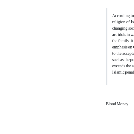
According to 
religion of I
changing soc
are idols in w
the family, i
emphasis on Q
to the accept
such as the p
exceeds the a
Islamic penal
Blood Money