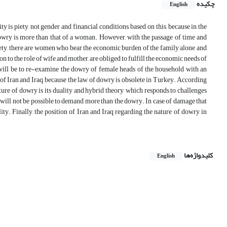
چکیده
English
y is piety, not gender and financial conditions, based on this, because in the
dowry is more than that of a woman. However, with the passage of time and
ety, there are women who bear the economic burden of the family alone and
ion to the role of wife and mother, are obliged to fulfill the economic needs of
h will be to re-examine the dowry of female heads of the household with an
of Iran and Iraq, because the law of dowry is obsolete in Turkey. According
ture of dowry is its duality and hybrid theory, which responds to challenges
it will not be possible to demand more than the dowry. In case of damage that
ity. Finally, the position of Iran and Iraq regarding the nature of dowry in
کلیدواژه‌ها
English