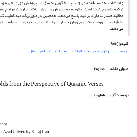
و اطلاعات به‌دست‌آمده در جهت پاسخگویی به سؤالات پژوهش مورد تجزیه و تحلیل
ترکیه منسوخ شده است. باتوجه به پذیرش برخی از آیات و نظریات مراجع عظام
مطالبه خسارت مازاد بر دیه پاسخ می‌دهد. همچنین درصورتی‌که دیه کفایت کن
به قواعد مسؤولیت مدنی، می‌توان خسارات را مطالبه کرد. درنهایت، موقعیت ایر
می‌دهد.
کلیدواژه‌ها
دیه مال
زنان سرپرست خانواده
مجازات
اسلام
مال
عنوان مقاله
English
s from the Perspective of Quranic Verses
نویسندگان
English
.
thor)
c Azad University, Karaj, Iran.