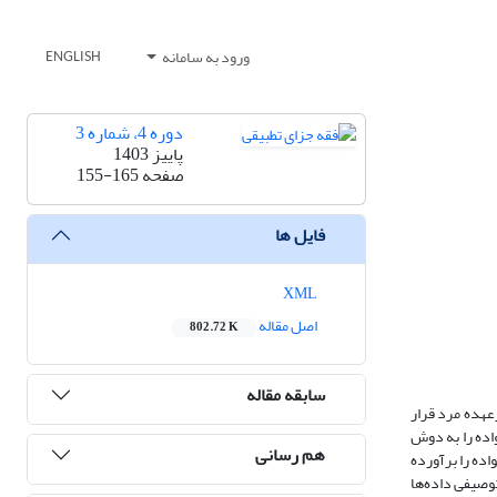
ورود به سامانه
ENGLISH
دوره 4، شماره 3
پاییز 1403
صفحه
155-165
فایل ها
XML
اصل مقاله
802.72 K
سابقه مقاله
عهده مرد قرار
واده را به دوش
هم رسانی
ده را برآورده
وصیفی داده‌ها