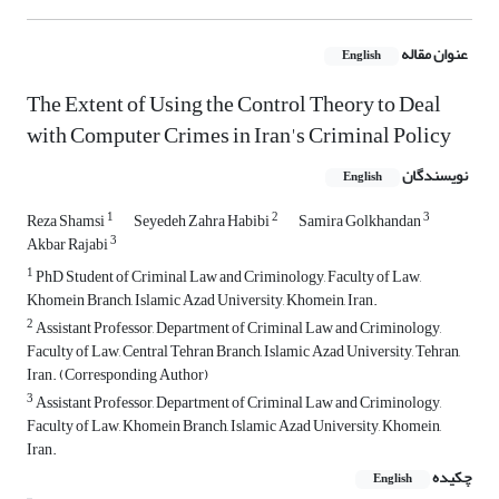
عنوان مقاله
English
The Extent of Using the Control Theory to Deal
with Computer Crimes in Iran's Criminal Policy
نویسندگان
English
1
2
3
Reza Shamsi
Seyedeh Zahra Habibi
Samira Golkhandan
3
Akbar Rajabi
1
PhD Student of Criminal Law and Criminology, Faculty of Law,
Khomein Branch, Islamic Azad University, Khomein, Iran.
2
Assistant Professor, Department of Criminal Law and Criminology,
Faculty of Law, Central Tehran Branch, Islamic Azad University, Tehran,
Iran. (Corresponding Author)
3
Assistant Professor, Department of Criminal Law and Criminology,
Faculty of Law, Khomein Branch, Islamic Azad University, Khomein,
Iran.
چکیده
English