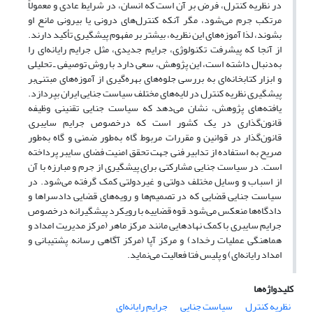
در نظریه کنترل، فرض بر آن است که انسان، در شرایط عادی و معمولاً
مرتکب جرم می‌شود، مگر آنکه کنترل‌های درونی یا بیرونی مانع او
بشوند، لذا آموزه‌های این نظریه، بیشتر بر مفهوم پیشگیری تأکید دارند.
از آنجا که پیشرفت تکنولوژی، جرایم جدیدی، مثل جرایم رایانه‌ای را
به‌دنبال داشته است، این پژوهش، سعی دارد با روش توصیفی ـ تحلیلی
و ابزار کتابخانه‌ای به بررسی جلوه‌های بهره‌گیری از آموزه‌های مبتنی‌بر
پیشگیری نظریه کنترل در لایه‌های مختلف سیاست جنایی ایران بپردازد.
یافته‌های پژوهش، نشان می‌دهد که سیاست جنایی تقنینی, وظیفه
قانون‌گذاری در یک کشور است که درخصوص جرایم سایبری,
قانون‌گذار در قوانین و مقررات مربوط, گاه به‌طور ضمنی و گاه به‌طور
صریح به استفاده از تدابیر فنی جهت تحقق امنیت فضای سایبر پرداخته
است. در سیاست جنایی مشارکتی, برای پیشگیری از جرم و مبارزه با آن
از اسباب و وسایل مختلف دولتی و غیردولتی کمک گرفته می‌شود. در
سیاست جنایی قضایی که در تصمیم‌ها و رویه‌های قضایی دادسراها و
دادگاه‌ها منعکس می‌شود, قوه قضاییه با رویکرد پیشگیرانه درخصوص
جرایم سایبری با کمک نهادهایی مانند مرکز ماهر (مرکز مدیریت امداد و
هماهنگی عملیات رخداد) و مرکز آپا (مرکز آگاهی رسانه, پشتیبانی و
امداد رایانه‌ای) و پلیس فتا فعالیت می‌نماید.
کلیدواژه‌ها
نظریه کنترل
سیاست جنایی
جرایم رایانه‌ای