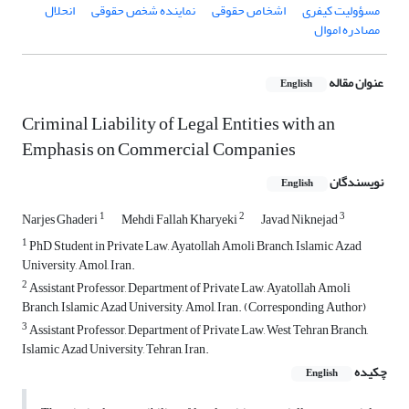
مسؤولیت کیفری
اشخاص حقوقی
نماینده شخص حقوقی
انحلال
مصادره اموال
عنوان مقاله
English
Criminal Liability of Legal Entities with an
Emphasis on Commercial Companies
نویسندگان
English
1
2
3
Narjes Ghaderi
Mehdi Fallah Kharyeki
Javad Niknejad
1
PhD Student in Private Law, Ayatollah Amoli Branch, Islamic Azad
University, Amol, Iran.
2
Assistant Professor, Department of Private Law, Ayatollah Amoli
Branch, Islamic Azad University, Amol, Iran. (Corresponding Author)
3
Assistant Professor, Department of Private Law, West Tehran Branch,
Islamic Azad University, Tehran, Iran.
چکیده
English