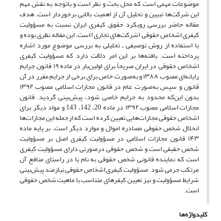
موضوعات مهمی است که محل بحث و نظر است و باتوجه به نقش مهم
این شرکت‌ها تبیین و تحلیل آن از اهمیت بالایی برخوردار است. هدف
مقاله حاضر بررسی رویکرد حقوق کیفری ایران نسبت به مسؤولیت
کیفری اشخاص حقوقی (شرکت‌های تجاری) است. این مقاله نظری بوده و
با استفاده از روش توصیفی ـ تحلیلی به بررسی موضوع مورد اشاره
پرداخته است. یافته‌ها بر این امر دلالت دارد که مسؤولیت کیفری
اشخاص حقوقی در ایران صریحاً برای اولین‌بار در ماده ۱۹ قانون جرایم
رایانه‌ای مصوب ۱۳۸۸ و به‌صورت خاص برای برخی از جرایم مقرر در آن
قانون و سپس به‌صورت عام در قانون مجازات اسلامی مصوب ۱۳۹۲
بدون این‌که محدود به جرایم خاصی شود، پیش‌بینی گردید. قانون
مجازات اسلامی مصوب ۱۳۹۲ در ماده 20، 142، 143 و مواد دیگر برای
اشخاص حقوقی مجازات‌هایی تعیین کرده است که ازجمله این مجازات‌ها
انحلال شخص حقوقی مصادره اموال و موارد دیگر است. بر پایه ماده
۱۴۳ قانون مجازات اسلامی در مسؤولیت کیفری اصل بر مسؤولیت
شخص حقیقی است و شخص حقوقی درصورتی دارای مسؤولیت کیفری
است که نماینده قانونی شخص حقوقی به نام یا در راستای منافع آن
مرتکب جرمی شود. مسؤولیت کیفری اشخاص حقوقی نیازمند پیش‌بینی
شرایط مسؤولیت و نیز تعیین کیفرهای متناسب با ماهیت شخص حقوقی
است.
کلیدواژه‌ها