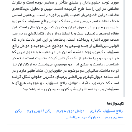
مورد توجه حقوق‌دانان و فقهای متأخر و معاصر بوده است و نظرات
مختلفی در این راستا طرح گردیده است. تبیین و تحلیل دیدگاه‌های
مختلف در این خصوص از اهمیت بالایی برخوردار است. بر همین اساس
هدف مقاله حاضر بررسی مبانی تفکیک عوامل رافع مسؤولیت کیفری و
علل موجهه جرم در حقوق ایران و دیوان کیفری بین‌المللی است. این
مقاله توصیفی ـ تحلیلی است و با استفاده از روش کتابخانه‌ای به بررسی
هدف مورد اشاره پرداخته است. یافته‌ها بر این امر دلالت دارد که
قوانین بین‌المللی از جنبه وسیعی به موضوع علل موجهه و عوامل رافع
مسؤولیت کیفری توجه داشته که این امر در مقایسه با حقوق ایران که
هر دو موضوع را متمایز از یکدیگر تلقی کرده، متفاوت است، البته در
شناسایی ماهیت و مبنای این دو موضوع، می‌بایست به ارکان آن نیز
توجه داشت. مبانی این دو موضوع در حقوق ایران، منشأ فقهی دارد و در
اساسنامه دیوان کیفری بین‌المللی برمبنای دکترین حقوقی شکل گرفته
است که درصورت اثبات عوامل رافع مسؤولیت و موجهه، هیچ‌گونه
مسؤولیتی برعهده مباشران، شریکان و معاونین جرم نخواهد بود.
کلیدواژه‌ها
رافع مسؤولیت کیفری
عوامل موجهه جرم
رکن قانونی جرم
رکن
معنوی جرم
دیوان کیفری بین‌المللی