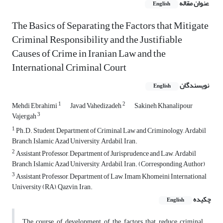
عنوان مقاله
English
The Basics of Separating the Factors that Mitigate
Criminal Responsibility and the Justifiable
Causes of Crime in Iranian Law and the
International Criminal Court
نویسندگان
English
1
2
Mehdi Ebrahimi
Javad Vahedizadeh
Sakineh Khanalipour
3
Vajergah
1
Ph.D. Student, Department of Criminal Law and Criminology, Ardabil
Branch, Islamic Azad University, Ardabil, Iran.
2
Assistant Professor, Department of Jurisprudence and Law, Ardabil
Branch, Islamic Azad University, Ardabil, Iran. (Corresponding Author)
3
Assistant Professor, Department of Law, Imam Khomeini International
University (RA), Qazvin, Iran.
چکیده
English
The course of development of the factors that reduce criminal