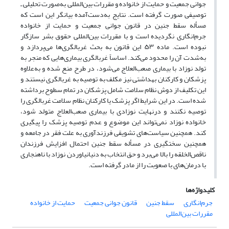
جوانی جمعیت و حمایت از خانواده و مقررات بین‌المللی به‌صورت تحلیلی ـ
توصیفی صورت گرفته است. نتایج به‌دست‌آمده بیانگر این است که
مسأله سقط جنین در قانون جوانی جمعیت و حمایت از خانواده
جرم‌انگاری نگردیده است و با مقررات بین‌المللی حقوق بشر سازگار
نبوده است. ماده ۵۳ این قانون به بحث غربالگری‌ها می‌پردازد و
به‌شدت آن را محدود می‌کند. اساساً غربالگری بیماری‌هایی که منجر به
تولد نوزاد با بیماری صعب‌العلاج می‌شود، در طرح منع شده و به‌علاوه
پزشکان و کارکنان بهداشتی نیز مکلف به توصیه به غربالگری نیستند و
این تکلیف از دوش نظام سلامت شامل پزشکان در تمام سطوح برداشته
شده است. در این شرایط اگر پزشک یا کارکنان نظام سلامت غربالگری را
توصیه نکنند ‌و درنهایت نوزادی با بیماری صعب‌العلاج متولد شود،
خانواده نوزاد نمی‌تواند این موضوع و عدم توصیه پزشک را پیگیری
کند. همچنین سیاست‌های تشویقی فرزندآوری به علت فقر در جامعه و
همچنین سختگیری در مسأله سقط جنین احتمال افزایش فرزندان
ناقص‌الخلقه را بالا می‌برد و حق انتخاب به دنیانیاوردن نوزاد با ناهنجاری
با درمان‌های با صعوبت را از مادر گرفته است.
کلیدواژه‌ها
جرم‌انگاری
سقط جنین
قانون جوانی جمعیت
حمایت از خانواده
مقررات بین‌المللی