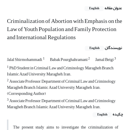
عنوان مقاله
English
Criminalization of Abortion with Emphasis on the
Law of Youth Population and Family Protection
and International Regulations
نویسندگان
English
1
2
3
Jalal Shirmohammadi,
Babak Pourghahramani
Jamal Beigi
1
PhD Student in Criminal Law and Criminology, Maragheh Branch,
Islamic Azad University, Maragheh, Iran.
2
Associate Professor, Department of Criminal Law and Criminology,
Maragheh Branch, Islamic Azad University, Maragheh, Iran.
(Corresponding Author)
3
Associate Professor, Department of Criminal Law and Criminology,
Maragheh Branch, Islamic Azad University, Maragheh, Iran.
چکیده
English
The present study aims to investigate the criminalization of