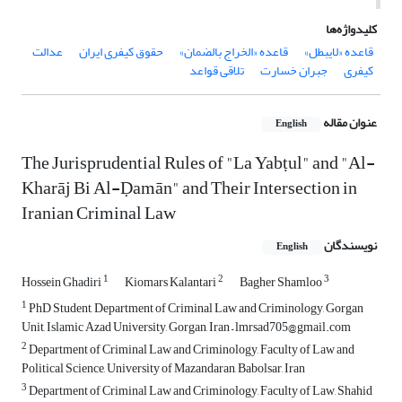
کلیدواژه‌ها
قاعده «لایبطل»
قاعده «الخراج بالضمان»
حقوق کیفری ایران
عدالت
کیفری
جبران خسارت
تلاقی قواعد
عنوان مقاله
English
The Jurisprudential Rules of "La Yabṭul" and "Al-
Kharāj Bi Al-Ḍamān" and Their Intersection in
Iranian Criminal Law
نویسندگان
English
1
2
3
Hossein Ghadiri
Kiomars Kalantari
Bagher Shamloo
1
PhD Student, Department of Criminal Law and Criminology, Gorgan
Unit, Islamic Azad University, Gorgan, Iran – lmrsad705@gmail.com
2
Department of Criminal Law and Criminology, Faculty of Law and
Political Science, University of Mazandaran, Babolsar, Iran
3
Department of Criminal Law and Criminology, Faculty of Law, Shahid