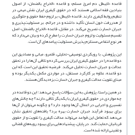
قاعده «لایبطل دم امرئ مسلم» و قاعده «الخراج بالضمان» از اصول
بنیادین فقه اسلامی هستند که در حقوق کیفری ایران نقش مهمی در
تنظیم روابط کیفری دارند. قاعده «لایبطل» بر لزوم حفظ حقوق و جلوگیری
از هدررفت خون انسان تأکید داشته و در جرائم، بر مسئولیت‌پذیری و
جبران خسارت تصریح می‌کند. در مقابل، قاعده «الخراج بالضمان» اصل
تقسیم مسئولیت و لزوم جبران خسارت را مطرح کرده و بیان می‌دارد که
هر نوع انتفاعی مستلزم پذیرش مسئولیت پیامدهای آن است.
این پژوهش، با رویکردی توصیفی-تحلیلی، قلمرو، مبانی و مصادیق این
دو قاعده را در حقوق کیفری ایران بررسی کرده و تلاقی آن‌ها را در تحقق
عدالت و جبران خسارت تحلیل می‌کند. فرضیه تحقیق این است که این
دو قاعده، علاوه بر کارکرد مستقل، در مواردی مکمل یکدیگر بوده و
مبنای تقویت عدالت کیفری و جبران خسارت بزه‌دیدگان هستند.
در همین راستا، پژوهش به این سؤالات پاسخ می‌دهد: این دو قاعده در
چه مواردی در حقوق کیفری ایران با یکدیگر تلاقی دارند؟ چه چالش‌های
تفسیری و اجرایی در اعمال آن‌ها وجود دارد؟ و چگونه می‌توان از آن‌ها
برای بهبود فرآیند جبران خسارت بهره برد؟ یافته‌های تحقیق نشان
می‌دهد که تعامل این قواعد می‌تواند عدالت کیفری را تقویت و از حقوق
قربانیان حمایت کند. در پایان، پیشنهادهایی برای بهبود رویه‌های قضائی
و تقنینی ارائه شده است.