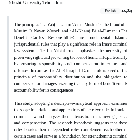
Beheshti University, Tehran, Iran
چکیده
English
The principles "Lā Yabṭul Damm 'Amri' Muslim" (The Blood of a
Muslim Is Never Wasted) and "Al-Kharāj Bi al-Ḍamān" (The
Benefit Carries Responsibility) are fundamental Islamic
jurisprudential rules that play a significant role in Iran's criminal
law system. The La Yubtal rule emphasizes the necessity of
preserving rights and preventing the loss of human life, particularly
by ensuring responsibility and compensation in crimes and
offenses. In contrast, the Al-Kharaj bil-Daman rule is based on the
principle of responsibility distribution and the obligation to
compensate for damages, asserting that any form of benefit entails
accountability for its consequences.
This study, adopting a descriptive-analytical approach, examines
the scope, foundations, and applications of these two rules in Iranian
criminal law and analyzes their intersection in achieving justice
and compensation. The research hypothesis suggests that these
rules, besides their independent roles, complement each other in
certain cases and serve as a foundation for strengthening criminal