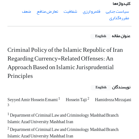
کلیدواژه‌ها
سیاست جنایی
قلمرو ارزی
شفافیت
تعارض منافع
ضعف
مقرره‌گذاری
عنوان مقاله
English
Criminal Policy of the Islamic Republic of Iran
Regarding Currency-Related Offenses: An
Approach Based on Islamic Jurisprudential
Principles
نویسندگان
English
1
2
Seyyed Amir Hossein Emami
Hossein Taji
Hamidreza Mirzajani
3
1
Department of Criminal Law and Criminology, Mashhad Branch,
Islamic Azad University, Mashhad, Iran
2
Department of Criminal Law and Criminology, Mashhad Branch,
Islamic Azad University, Mashhad, Iran