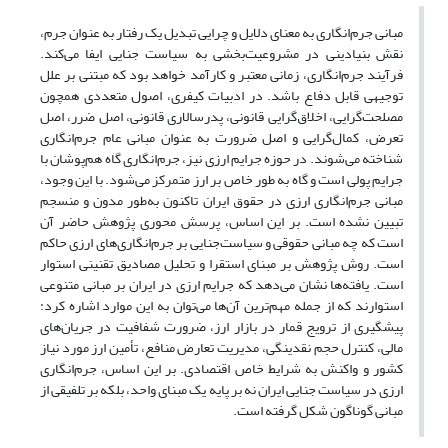
مبانی جرم‌انگاری به معنای دلایل و چرایی تبدیل یک رفتار به عنوان جرم،
نقش بنیادینی در مشروعیت‌بخشی به سیاست جنایی ایفا می‌کند.
فرآیند جرم‌انگاری، زمانی معتبر و کارآمد خواهد بود که مبتنی بر علل
توجیهی قابل دفاع باشد. در ادبیات کیفری، اصول متعددی همچون
مصلحت‌گرایی، اخلاق‌گرایی قانونی، پدرسالاری قانونی، اصل ضرر، اصل
تعرض، کمال‌گرایی و اصل ضرورت به عنوان مبانی عام جرم‌انگاری
شناخته می‌شوند. در حوزه جرایم ارزی نیز، جرم‌انگاری گاه هم‌پوشان با
جرایم پولی است و گاه به طور خاص بر ارز متمرکز می‌شود. با این وجود،
مبانی جرم‌انگاری ارزی در حقوق ایران تاکنون به‌طور مدون و منسجم
تبیین نشده است. بر این اساس، پرسش محوری پژوهش حاضر آن
است که چه مبانی حقوقی و سیاست‌جنایی بر جرم‌انگاری‌های ارزی حاکم
است. روش پژوهش بر مبنای استقرا و تحلیل مصادیق تقنینی استوار
است. یافته‌ها نشان می‌دهد که جرایم ارزی در ایران بر مبانی متنوعی
استوارند که از جمله مهم‌ترین آن‌ها می‌توان به این موارد اشاره کرد:
پیشگیری از ترویج قمار در بازار ارز، ضرورت شفافیت در جریان‌های
مالی، کنترل حجم نقدینگی، مدیریت تعارض منافع، تأمین ارز مورد نیاز
کشور و واکنش به شرایط خاص اقتصادی. بر این اساس، جرم‌انگاری
ارزی در سیاست جنایی ایران نه بر پایه یک مبنای واحد، بلکه بر تلفیقی از
مبانی گوناگون شکل گرفته است.