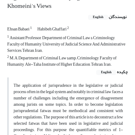
Khomeini's Views
نویسندگان
English
1
2
Ehsan Babaei
Habibeh Ghaffari
1
Assistant Professor, Department of Criminal Law & Criminology,
Faculty of Humanity, University of Judicial Science And Administrative
Services, Tehran, Iran.
2
M.A, Department of Criminal Law &amp; Criminology, Faculty of
Humanity, Ale-Taha Institute of Higher Education, Tehran, Iran.
چکیده
English
The application of jurisprudence in the legislative or judicial
process, often in the legal system and notably in criminal law, faces a
number of challenges, including the emergence of disagreement
among jurists on some topics. In order to become legislation,
jurisprudential fatwas must be methodical and consistent with
other regulations. The purpose of this article is to deconstruct a few
selected fatwas that have been used in legislative and judicial
proceedings. For this purpose the quantifiable metrics of 1-