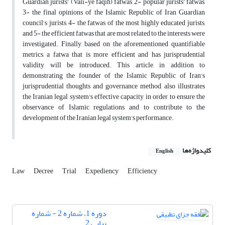
Guardian jurists' (Vali-ye faqih) fatwas, 2- popular jurists' fatwas,
3- the final opinions of the Islamic Republic of Iran Guardian
council's jurists, 4- the fatwas of the most highly educated jurists,
and 5- the efficient fatwas that are most related to the interests were
investigated. Finally, based on the aforementioned quantifiable
metrics, a fatwa that is more efficient and has jurisprudential
validity will be introduced. This article, in addition to
demonstrating the founder of the Islamic Republic of Iran's
jurisprudential thoughts and governance method, also illustrates
the Iranian legal system's effective capacity, in order to ensure the
observance of Islamic regulations and to contribute to the
development of the Iranian legal system's performance.
کلیدواژه‌ها
English
Law
Decree
Trial
Expediency
Efficiency
دوره 1، شماره 2 - شماره
پیاپی 2