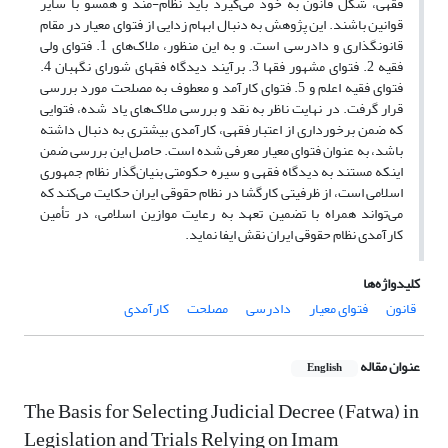
فقهی، شکل قانون به خود می‌گیرد باید نظام-مند و همسو با سایر
قوانین باشند. این پژوهش به دنبال ابهام زدایی از فتوای معیار در مقام
قانونگذاری و دادرسی است. و به این منظور، ملاک‌های 1. فتوای ولی
فقیه 2. فتوای مشهور فقها 3. برآیند دیدگاه فقهای شورای نگهبان 4.
فتوای فقیه اعلم و 5. فتوای کارآمد و معطوف به مصلحت مورد بررسی
قرار گرفت. در نهایت ناظر به نقد و بررسی ملاک‌های یاد شده، فتوایی
که ضمن برخورداری از اعتبار فقهی، کارآمدی بیشتری به دنبال داشته
باشد، به عنوان فتوای معیار معرفی شده است. حاصل این بررسی ضمن
اینکه مستند به دیدگاه فقهی و سیره حکومتی بنیان‌گذار نظام جمهوری
اسلامی است، از ظرفیتی کارگشا در نظام حقوقی ایران حکایت می‌کند که
می‌تواند همراه با تضمین تعهد به رعایت موازین اسلامی، در تأمین
کارآمدی نظام حقوقی ایران نقش ایفا نماید.
کلیدواژه‌ها
قانون
فتوای معیار
دادرسی
مصلحت
کارآمدی
عنوان مقاله
English
The Basis for Selecting Judicial Decree (Fatwa) in
Legislation and Trials Relying on Imam