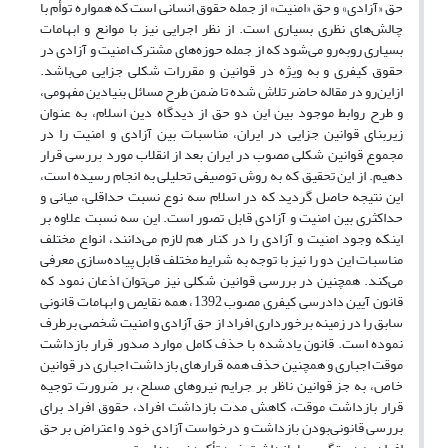
حق «آزادی» و حق «امنیت» از جمله حقوق انسانی است که همواره توأم با
چالش‌های نظری بسیاری است. از نظر اجرایی نیز با موانع و ابهامات
بسیاری روبه‌رو می‌شود که از جمله حوزه‌های مشترک امنیت و آزادی در
حقوق کیفری و به ویژه در قوانین و مقررات شکلی جزایی می‌باشد.
ازاین‌رو در مقاله حاضر تلاش شده تا ضمن طرح مسائل بنیادین مفهومی،
و طرح روابط موجود بین این دو حق از دیدگاه دین اسلام، به عنوان
زیربنای قوانین جزایی در ایران، مناسبات بین آزادی و امنیت را در
مجموع قوانین شکلی مصوب در ایران بعد از انقلاب مورد بررسی قرار
دهیم. از این تحقیق که به روش توصیفی تحلیلی به انجام رسیده است،
این نتیجه حاصل گردید که در اسلام سه نوع نسبت حداقلی، میانی و
حداکثری بین امنیت و آزادی قابل تصور است. این سه نسبت علاوه بر
اینکه وجود امنیت و آزادی را در کنار هم لازم می‌دانند، انواع مختلف
مناسبات این دو را نیز با توجه به شرایط مختلف قابل پیاده‌سازی معرفی
می‌کند. همچنین در بررسی قوانین شکلی نیز می‌توان اذعان نمود که
قانون آیین دادرسی کیفری مصوب 1392، همه نقایص و ابهامات قانونی
سابق را در زمینه برخورداری افراد از حق آزادی و امنیت شخصی برطرف
نموده است. قانون یادشده با حذف کامل موارد صدور قرار بازداشت
موقت اجباری و همچنین حذف همه قرارهای بازداشت اجباری در قوانین
خاص، به جز قوانین ناظر بر جرایم نیروهای مسلح، بر ضرورت توجیه
قرار بازداشت موقت، کاهش مدت بازداشت افراد، حقوق افراد برای
بررسی قانونی‌بودن بازداشت و درخواست آزادی خود و اعتراض بر حق