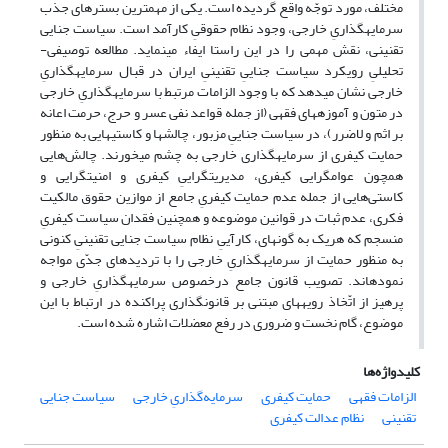
مختلف، مورد توجّه واقع گردیده است. یکی از مهمترین بسترهای جذب
سرمایه­گذاریِ خارجی، وجود نظام حقوقیِ کارآمد است. سیاست جنایی
تقنینی، نقش مهمی را در این راستا ایفاء می­نماید. مطالعه توصیفی-
تحلیلیِ رویکرد سیاست جناییِ تقنینیِ ایران در قبال سرمایه­گذاریِ
خارجی نشان می­دهد که با وجود الزامات مرتبط با سرمایه­گذاریِ خارجی
در متون و آموزه­های فقهی (از جمله قواعد نفی عسر و حرج، حرمت اعانه
بر اثم و لاضرر)، در سیاست جناییِ مزبور، چالش­ها و کاستی­هایی به منظور
حمایت کیفری از سرمایه­گذاری خارجی به چشم می­خورند. چالش‌هایی
همچون عوام­گرایی کیفری، مدیریت­گراییِ کیفری و امنیت­گرایی و
کاستی‌هایی از جمله عدم حمایت کیفریِ جامع از موازین حقوق مالکیت
فکری، عدم ثبات در قوانین موضوعه و همچنین فقدان سیاست کیفریِ
منسجم که هریک به گونه­ای، کارآییِ نظام سیاست جنایی تقنینیِ کنونی
به منظور حمایت از سرمایه­گذاریِ خارجی را با تردیدهای جدّی مواجه
نموده­اند. تصویب قانون جامع درخصوص سرمایه­گذاریِ خارجی و
پرهیز از اتّخاذ رویه­های مبتنی بر قانونگذاری پراکنده در ارتباط با این
موضوع، گام نخست و ضروری در رفع معضلات اشاره شده است.
کلیدواژه‌ها
الزامات فقهی
حمایت کیفری
سرمایه‌گذاریِ خارجی
سیاست جنایی
تقنینی
نظام عدالت کیفری