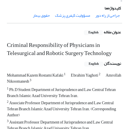
کلیدواژه‌ها
جراحی از راه دور
مسؤولیت کیفری پزشک
حقوق بیمار
عنوان مقاله
English
Criminal Responsibility of Physicians in
Telesurgical and Robotic Surgery Technology
نویسندگان
English
1
2
Mohammad Kazem Rostami Kafaki
Ebrahim Yaghoti
Amrollah
3
Nikoomanesh
1
Ph.D Student, Department of Jurisprudence and Law, Central Tehran
Branch, Islamic Azad University, Tehran, Iran.
2
Associate Professor, Department of Jurisprudence and Law, Central
Tehran Branch, Islamic Azad University, Tehran, Iran. (Corresponding
Author)
3
Assistant Professor, Department of Jurisprudence and Law, Central
Tehran Branch, Islamic Azad University, Tehran, Iran.