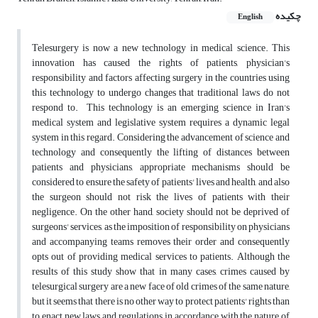
چکیده
English
Telesurgery is now a new technology in medical science. This
innovation has caused the rights of patients, physician's
responsibility and factors affecting surgery in the countries using
this technology to undergo changes that traditional laws do not
respond to. This technology is an emerging science in Iran's
medical system and legislative system requires a dynamic legal
system in this regard. Considering the advancement of science and
technology and consequently the lifting of distances between
patients and physicians, appropriate mechanisms should be
considered to ensure the safety of patients' lives and health, and also
the surgeon should not risk the lives of patients with their
negligence. On the other hand, society should not be deprived of
surgeons' services, as the imposition of responsibility on physicians
and accompanying teams removes their order and consequently
opts out of providing medical services to patients. Although the
results of this study show that in many cases, crimes caused by
telesurgical surgery are a new face of old crimes of the same nature,
but it seems that there is no other way to protect patients' rights than
to enact new laws and regulations in accordance with the nature of