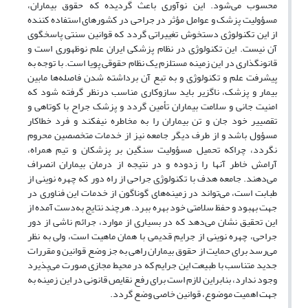
محسوب می‌شود. این نوآوری باعث گردیده که حقوق بیماران،
مسؤولیت پزشک و عوامل مؤثر در جراحی در کشورهای استفاده کننده
از این تکنولوژی دستخوش تغییراتی گردد که قوانین سنتی پاسخگوی
آن نیست. این تکنولوژی در نظام پزشکی ایران علم نوظهوری است و
قانونگذاری در این زمینه مستلزم یک نظام حقوقی پویا است. با توجه به
پیشرفت علم و تکنولوژی و به تبع آن برداشته شدن فاصله‌ها مابین
بیمار و پزشک، ناگزیر باید سازوکاری مناسب درنظر گرفته شود که
امنیت جانی و سلامت بیماران تأمین گردد و پزشک جراح با کوتاهی و
تقصییر خود جان و تن بیماران را به مخاطره نیفکند و فرد خطاکار
مسؤول باشد و از طرف دیگر جامعه نیز از خدمات متخصصین محروم
نگردد، چراکه تحمیل مسؤولیت سنگین بر پزشکان و تیم همراه،
آرامش خاطر آنها را زدوده و در نتیجه از درمان بیماران انصراف
می‌دهند. جامعه هدف با تکنولوژی جراحی از راه دور که چهره نوینی از
طبابت است، می‌تواند در زمینه‌های گوناگون از خدمات این فناوری در
جهت بهبود و حفظ سلامتی خود بهره ببرد. هرچند نتایج به‌دست آمده از
این تحقیق نشان می‌دهد که در بسیاری از موارد، جرائم ناشی از دور
جراحی، چهره نوینی از جرایم قدیمی با همان ماهیت است، ولی به نظر
می‌رسد برای حمایت از حقوق بیماران راهی به جز وضع قوانین و مقررات
جدید متناسب با طبیعت این جرایم که در محیط مجازی صورت می‌پذیرد
وجود ندارد، بنابراین لازم است برای رفع نقایص قانونی در این زمینه به
جهت اهمیت موضوع، قوانین خاصی وضع گردد.