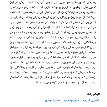
رسیدن فناوری‌های نوظهوری در جهان گردیده است. یکی از این
فناوری‌های نوظهور، فناوری پیچیده هارپ است که دارای کاربردهای
مختلفی بوده و سازندگان آن، از کاربردهای آن بر علیه بشریت استفاده
می‌کنند. از مهم‌ترین و پرکاربردترین آن‌ها می‌توان به تفکر اجباری یا
همان بردگی ذهنی اشاره کرد، چراکه در عصر حاضر، جنگ سرد جای
خود را به جنگ اراده‌ها داده است. ازطرفی‌دیگر، به‌لحاظ نو بودن و
همچنین سرّی بودن آن، اثبات آن نیز به نوعی محال بوده و جامعه جهانی
را با چالش‌هایی مواجه کرده است. مهم‌ترین چالش مطرح، عدم
جرم‌انگاری آن می‌باشد که مغفول مانده است. دین اسلام، به‌عنوان
دینی کامل و غیرانفعالی و واکنش‌گر در مورد هر افعالی دارای حکم و نظر
است، بنابراین طبق قواعد فقهی که شرع مقدس اسلام در اختیار فقها
قرار داده است، القای تفکر به لحاظ شرعی حرام بوده و به‌دلیل همین،
لزوم جرم‌انگاری آن ضروری به‌نظر می‌رسد. هدف اصلی مقاله حاضر،
بررسی فقهی تفکر اجباری ناشی از فناوری هارپ و لزوم جرم‌انگاری آن
می‌باشد. روش تحقیق به‌صورت توصیفی و تحلیلی بوده است نحوه انجام
پژوهش کیفی بوده و یافته‌های تحقیق حاکی از این مطلب است که تفکر
اجباری مجاز نبوده و جرم‌انگاری آن ضروری می‌باشد.
کلیدواژه‌ها
تفکر اجباری
تحریم فقهی
فناوری هارپ