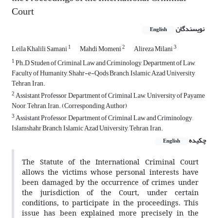
Court
نویسندگان
English
1
2
3
Leila Khalili Samani
Mahdi Momeni
Alireza Milani
1
Ph.D Studen of Criminal Law and Criminology, Department of Law,
Faculty of Humanity, Shahr-e-Qods Branch, Islamic Azad University,
Tehran, Iran.
2
Assistant Professor, Department of Criminal Law, University of Payame
Noor, Tehran, Iran. (Corresponding Author)
3
Assistant Professor, Department of Criminal Law and Criminology,
Islamshahr Branch, Islamic Azad University, Tehran, Iran.
چکیده
English
The Statute of the International Criminal Court
allows the victims whose personal interests have
been damaged by the occurrence of crimes under
the jurisdiction of the Court, under certain
conditions, to participate in the proceedings. This
issue has been explained more precisely in the