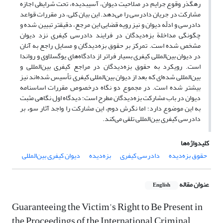
رهگذر وقوع جرایم در صلاحیت دیوان، آسیب­دیده، تحت شرایطی اجازه
مشارکت در جریان دادرسی را می‌دهد. این بیان کلی، در مقررات قواعد
دادرسی و ادلّه دیوان و نیز رویه قضایی این مرجع، دقیق­تر تبیین شده و
چگونگی مداخلة بزه‌دیدگان در فرایند دادرسی کیفری نزد دیوان
مشخص شده است. تمرکز بر حقوق بزه‌دیدگان و مسایل راجع به آنان
در دیوان بین‌المللی کیفری بسیار فراتر از دادگاه‌های یوگسلاوی و رواندا
است. رویکرد به حقوق بزه‌دیدگان در مراجع کیفری بین‌المللی و
بین‌المللی شده‌ای که بعد از دیوان بین‌المللی کیفری تأسیس شده‌اند نیز
بیشتر شده است. در مجموع دو نگاه درخصوص مقررات اساسنامه
دیوان در باب مشارکت بزه‌دیدگان مطرح است؛ دیدگاه اول نگاهی مثبت
به این موضوع دارد؛ اما نگرش دوم، این مشارکت را واجد آثار سوء بر
دادرسی کیفری بین‌المللی تلقی می‌کند.
کلیدواژه‌ها
حقوق بزه‌دیده
دادرسی کیفری
بزه‌دیده
دیوان کیفری بین‌المللی
عنوان مقاله
English
Guaranteeing the Victim's Right to Be Present in
the Proceedings of the International Criminal