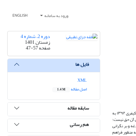
ورود به سامانه
ENGLISH
دوره 2، شماره 4
زمستان 1401
صفحه
47-57
فایل ها
XML
اصل مقاله
1.4 M
سابقه مقاله
رعایت حقوق طرف‌های دعوا در نظام عدالت کیفری نشان‌دهنده اهمیتی است که دولت‌ها به تشکیل دادرسی منصفانه می‌دهند. قانون‌گذار در قانون آیین دادرسی کیفری ۱۳۹۲ به
ل آن حق نیست؛
هم رسانی
غه و بر نگرانی
ه منظور فراهم