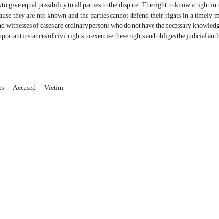
 to give equal possibility to all parties to the dispute. The right to know a right in
use they are not known, and the parties cannot defend their rights in a timely ma
nd witnesses of cases are ordinary persons who do not have the necessary knowledge of
portant instances of civil rights, to exercise these rights and obliges the judicial a
ts
Accused
Victim