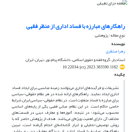
راهکارهای مبارزه با فساد اداری از منظر فقهی
نوع مقاله : پژوهشی
نویسنده
زهرا منتظری
استادیار، گروه فقه و حقوق اسلامی، دانشگاه پیام نور، تهران، ایران.
10.22034/jccj.2023.383590.1182
چکیده
تشریفات و فرآیندهای اداری می‌توانند زمینه مناسبی برای ایجاد فساد
اداری ایجاد نمایند. راهکارهای ارائه شده در هر نظام حقوقی-سیاسی
برای مبارزه با فساد متفاوت است. در نظام حقوقی-سیاسی ایران شرایط
خاصی حاکم است. در این نظام، مبانی فقهی یکی از پایه‌های اساسی
محسوب می‌شود؛ در نتیجه، آموزه‌ها و معارف دینی در قسمت‌های
مختلف آن دارای اهمیت ویژه‌ای می‌باشد. هدف از پژوهش حاضر که با
روش توصیفی-تحلیلی و ابزار کتابخانه‌ای انجام گرفته است، تبیین
راهکارهای مبارزه با فساد اداری از دیدگاه معارف دینی می‌باشد.