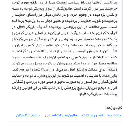
بین‌المللی نه‌تنها به‌لحاظ سیاسی اهمیت پیدا کرده، بلکه مورد توجه
جرم‌شناسی قرار گرفته است. قانون‌گذار از دو زاویه یکی توجه به سهم
و نقش بزه‌دیده در وقوع جرم، و در بخش دیگر در راستای حمایت از
بزه‌دیده و تقویت حمایت از بزه‌دیده و تعلیق مجازات به این مهم پرداخته
است. سیر مطالعه در این پژوهش، بزه‌دیده که یک بازیگر فعال در
فرآیند کیفری به‌حساب می‌آید، جزئی از رکن‌های اصلی جریان کیفری و
پدیده مجرمانه محسوب می‌شود و این را از دو زاویه فوق بررسی کرده و
جایگاه او در رویداد مجرمانه را در دو نظام حقوق کیفری ایران و
انگلستان را به روش (توصیفی ـ تحلیلی) از تحلیل اطلاعات بهره گرفته و با
کسب اطلاعات از حقوق کیفری دو نظام، آن‌ها را با هم مقایسه و مورد
مطالعه دقیق قرار داده است. بدین‌سان این توجه به بزه‌دیده می‌تواند
زمینه اجرای عدالت و تحقق اصل فردی‌کردن مجازات‌ها را فراهم کند.
با‌این‌همه، با عنایت به اهمیت موضوع در این پژوهش، ما توجه و حمایت
قانون‌گذاران دو کشور را به‌صورت دقیق و عینی مورد بررسی و کنکاش
قرار دادیم و در پایان نتایج پژوهش را در قالب نقد برخی قوانین و ارائه
پیشنهادات بیان کرده‌ایم.
کلیدواژه‌ها
بزه‌دیده
تعیین مجازات
قانون مجازات اسلامی
حقوق انگلستان