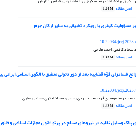
 شکرچی زاده، احمدرضا شکرچی زاده اصفهانی، فرامرز عطریان
اصل مقاله
1.24 M
ن بر مسؤولیت کیفری با رویکرد تطبیقی به سایر ارکان جرم
10.22034/jccj.2023
سجاد کاظمی، احمد فلاحی
اصل مقاله
1.43 M
ع فسادزای قوّه قضاییه بعد از دور تحولی منطبق با الگوی اسلامی ایرانی 
10.22034/jccj.2023
دمحمدرضا موسوی فرد، محمد مهدی رحیمی، سجاد اختری، مجتبی غفاری
اصل مقاله
1.42 M
پلاک وسایل نقلیه در نیروهای مسلح در پرتو قانون مجازات اسلامی و قانو