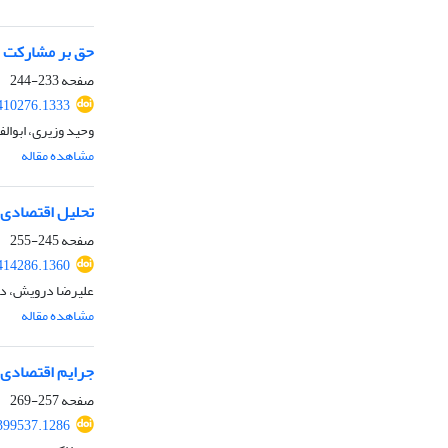
حق بر مشارکت بز
صفحه
233-244
.410276.1333
وحید وزیری، ابوال
مشاهده مقاله
تحلیل اقتصادی 
صفحه
245-255
.414286.1360
علیرضا درویش، دا
مشاهده مقاله
جرایم اقتصادی 
صفحه
257-269
.399537.1286