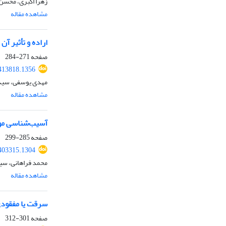
زهرا اکبری، محسن
مشاهده مقاله
اراده و تأثیر آ
صفحه
271-284
.413818.1356
مهدی یوسفی، سید 
مشاهده مقاله
آسیب‌شناسی موان
صفحه
285-299
.403315.1304
محمد فراهانی، سی
مشاهده مقاله
سرقت یا مفقودی 
صفحه
301-312