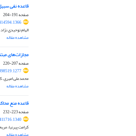
قاعده نفی سبیل 
صفحه
191-204
.414594.1366
الهام توحیدی نژا
مشاهده مقاله
مجازات‌های مبت
صفحه
207-220
.398519.1277
محمدعلی امیری، کم
مشاهده مقاله
قاعده منع محاکم
صفحه
223-232
.411716.1340
کرامت پیرنیا، مریم
مشاهده مقاله