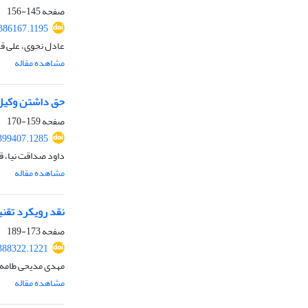
صفحه
145-156
.386167.1195
عادل نحوی، علی قر
مشاهده مقاله
حق داشتن وکیل 
صفحه
159-170
.399407.1285
داود صداقت نیا، ق
مشاهده مقاله
نقد رویکرد تقنی
صفحه
173-189
.388322.1221
مهدی مدیحی طامه
مشاهده مقاله