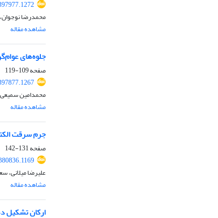
.397977.1272
محمدرضا نوجوان، 
مشاهده مقاله
جلوه‌های عوام‌
صفحه
109-119
.397877.1267
محمدامین سمیعی، 
مشاهده مقاله
جرم سرقت الکتر
صفحه
131-142
.380836.1169
علیرضا میلانی، سع
مشاهده مقاله
ارکان تشکیل ده