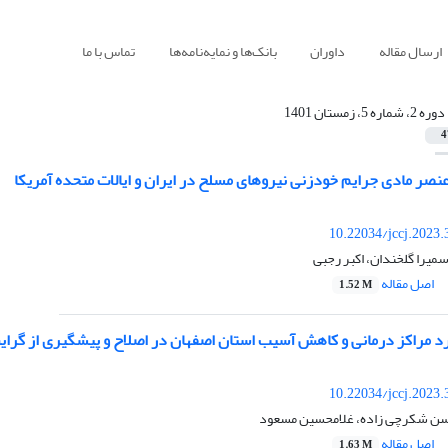
ارسال مقاله
داوران
بانک‌ها و نمایه‌نامه‌ها
تماس با ما
دوره 2، شماره 5، زمستان 1401
4
صر مادی جرایم خودزنی نیروهای مسلح در ایران و ایالات متحده آمریکا
10.22034/jccj.2023
میرا گلخندان، اکبر رجبی
اصل مقاله
1.52 M
رد مراکز درمانی و کاهش آسیب استان اصفهان در اصلاح و پیشگیری از گرای
10.22034/jccj.2023
حسن شکرچی زاده، غلامحسین مسعود
اصل مقاله
1.63 M