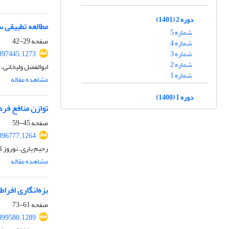
دوره 2 (1401)
مطالعه تطبیقی س
شماره 5
صفحه
29-42
شماره 4
شماره 3
.397445.1273
شماره 2
ابوالفضل ولیخانی،
شماره 1
مشاهده مقاله
دوره 1 (1400)
توازن منافع فرد
صفحه
45-59
.396777.1264
رحیم یاری، نوروز 
مشاهده مقاله
بزه‌انگاری افرا
صفحه
61-73
.399580.1289