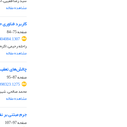
سید رضا فقیهی، اس
مشاهده مقاله
کاربرد فناوری ح
صفحه
75-84
.404084.1307
راحله رحیمی، اکرم
مشاهده مقاله
چالش‌های تعقیب
صفحه
87-95
.398323.1275
محمد صالحی، شهرد
مشاهده مقاله
جرم مبتنی بر نف
صفحه
97-107