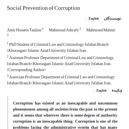
Social Prevention of Corruption
نویسندگان
English
1
2
Amir Hossein Taslimi
Mahmoud Ashrafy
Mahmoud Malmir
3
1
PhD Student of Criminal Law and Criminology, Isfahan Branch
(Khorasgan), Islamic Azad University, Isfahan, Iran.
2
Assistant Professor, Department of Criminal Law and Criminology,
Isfahan Branch (Khorasgan), Islamic Azad University, Isfahan, Iran.
(Corresponding Author)
3
Associate Professor, Department of Criminal Law and Criminology,
Isfahan Branch (Khorasgan), Islamic Azad University, Isfahan, Iran.
چکیده
English
Corruption has existed as an inescapable and uncommon
phenomenon among all societies from the past to the present
and it seems that wherever there is some degree of authority,
corruption is an inescapable thing
.
Corruption is one of the
problems facing the administrative system that has many