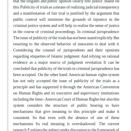
that the litigants and public opinion clearly feel justice. Based on
this, Publicity of trials as a means of realizing judicial transparency
and a manifestation of fair trial is justified by the argument that
public control will minimize the grounds of injustice in the
criminal justice system and will help to realize the sense of justice
in the course of criminal proceedings. In criminal jurisprudence,
The issue of publicity of the trials has not been stated explicitly, But
resorting to the observed behavior of innocents to deal with it,
Considering the counsel of jurisprudents and their opinions
regarding etiquettes of Islamic judgment, And relying on rational
evidence as a major source of judgment revelation, It can be
concluded that publicity of the trials in criminal jurisprudence has
been accepted. On the other hand, American human rights system
has not only accepted the issue of publicity of the trials as a
principle and has supported it through the American Convention
on Human Rights and its executive and supervisory institutions,
including the Inter-American Court of Human Rights, but also this
system considers the structure of public hearing to have
mechanisms that give meaning to this principle and make it
consistent; So that even with the absence of one of these
mechanisms, Its real meaning is overshadowed. The current
research, Explains the subject under discussion in the framework of