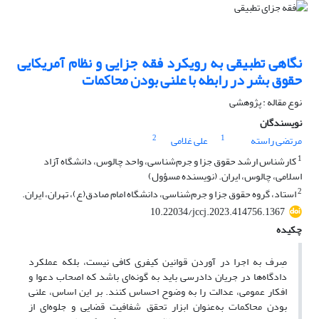
نگاهی تطبیقی به رویکرد فقه جزایی و نظام آمریکایی
حقوق بشر در رابطه با علنی بودن محاکمات
نوع مقاله : پژوهشی
نویسندگان
2
1
مرتضی راسته
علی غلامی
1
کارشناس ارشد حقوق جزا و جرم‌شناسی، واحد چالوس، دانشگاه آزاد
اسلامی، چالوس، ایران. (نویسنده مسؤول)
2
استاد، گروه حقوق جزا و جرم‌شناسی، دانشگاه امام صادق(ع)، تهران، ایران.
10.22034/jccj.2023.414756.1367
چکیده
صِرف به اجرا در آوردن قوانین کیفری کافی نیست، بلکه عملکرد
دادگاه‌ها در جریان دادرسی باید به گونه‌ای باشد که اصحاب دعوا و
افکار عمومی، عدالت را به وضوح احساس کنند. بر این اساس، علنی
بودن محاکمات به‌عنوان ابزار تحقق شفافیت قضایی و جلوه‌ای از