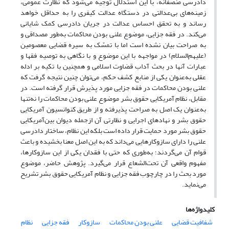
دادرسی منصفانه، با این استدلال توجیه می‌شود که نظارت عمومی،
زمینه‌های بی‌عدالتی در دستگاه عدالت کیفری را به حداقل خواهد
رساند و به تحقق احساس عدالت در جریان دادرسی کمک شایانی
می‌کند. در فقه جزایی، موضوع علنی بودن محاکمات به‌طور مصداقی و
به صراحت بیان نشده است اما با تمسّک به سیره قضایی معصومین
(علیهم‌السلام) در مواجهه با این موضوع و با نگاهی به توصیه فقها و
عبارات آنها در بحث آداب قضاوت اسلامی و همچنین با تکیه بر ادله
عقلی به‌عنوان یکی از منابع کشف حکم، می‌توان چنین نتیجه گرفت که
علنی بودن محاکمات در فقه جزایی مورد پذیرش قرار گرفته است. در
مقابل، نظام آمریکایی حقوق بشر موضوع علنی بودن محاکمات را نه‌تنها
به‌‌عنوان یک اصل به صراحت پذیرفته و از طریق کنوانسیون آمریکایی
حقوق بشر و نهادهای اجرایی و نظارتی آن ازجمله دیوان بین‌آمریکایی
حقوق بشر مورد حمایت قرار داده است بلکه این نظام، ساختار دادرسی
علنی را دارای سازوکارهایی می‌داند که به این اصل معنا بخشیده و باعث
قوام آن می‌گردند؛ به‌طوری که حتی با فقدان یکی از این سازوکارها،
مفهوم واقعی آن تحت‌الشعاع قرار می‌گیرد. پژوهش حاضر، موضوع
مورد بحث را در چارچوب فقه جزایی و نظام آمریکایی حقوق بشر تشریح
می‌نماید.
کلیدواژه‌ها
شفافیت قضایی
علنی بودن محاکمات
سازوکار
فقه جزایی
نظام