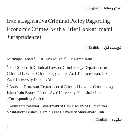
عنوان مقاله
English
Iran's Legislative Criminal Policy Regarding
Economic Crimes (with a Brief Look at Imami
Jurisprudence)
نویسندگان
English
1
2
3
Mirmajid Taheri
Alireza Milani
Karim Salehi
1
PhD Student in Criminal Law and Criminology, Department of
Criminal Law and Criminology, United Arab Emirates branch, Islamic
Azad University, Dubai, UAE.
2
Assistant Professor, Department of Criminal Law and Criminology,
Islamshahr Branch, Islamic Azad University, Islamshahr, Iran.
(Corresponding Author)
3
Assistant Professor, Department of Law, Faculty of Humanities,
Shahrekord Branch, Islamic Azad University, Shahrekord, Iran.
چکیده
English