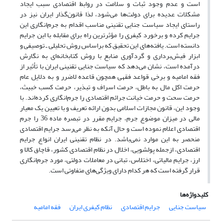
است و عدم وجود ثبات و سلامت در روابط اقتصادی سبب ایجاد
مشکلات عدیده برای دولت‌ها می‌شود، لذا قانون‌گذار ایران نیز در
راستای ایجاد سیاست جنایی تقنینی مناسب اقدام به جرم‌انگاری این
جرایم کرده و برخورد کیفری را مؤثرترین راه برای مقابله با این جرایم
دانسته است. یافته‌های این تحقیق که براساس روش تحلیلی ـ توصیفی و
ابزار فیش‌برداری و گردآوری منابع با روش کتابخانه‌ای به نگارش
درآمده است، نشان می‌دهد که سیاست جنایی تقنینی ایران با تأثیر از
فقه امامیه و برخی قواعد فقهی همچون قاعده لاضرر و به دلایل عام
حرمت اکل مال به باطل، حرمت اسراف و تبذیر، حرمت کسب خبیث،
حرمت سحت و حرمت خیانت جرائم اقتصادی را جرم‌انگاری کرده‌اند. با
وجود این، قانون مجازات اسلامی بدون ارائه تعریف و با تعیین یک معیار
مالی در میزان موضوع جرم، جرایم مقرر در تبصره ماده 36 را جرم
اقتصادی اعلام نموده است و حال آنکه به نظر می‌رسد جرایم اقتصادی
منحصر به این موارد نمی‌باشد. در نظام تقنینی ایران انواع جرایم
اقتصادی، ازجمله پولشویی، اخلال در نظام اقتصادی کشور، قاچاق کالا و
ارز، جرایم مالیاتی، اختلاس، تبانی در معاملات دولتی، مورد جرم‌انگاری
قرار گرفته است که هر کدام دارای ویژگی‌های متفاوتی است.
کلیدواژه‌ها
سیاست جنایی
جرایم اقتصادی
نظام کیفری ایران
فقه امامیه