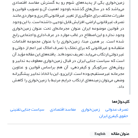
زمین‌خواری یکی از پدیده‌های شوم رو به گسترش مفاسد اقتصادی
می‌باشد که در سال‌های گذشته باوجود اهمیت آن و تصویب قوانین و
مقررات مختلف برای جلوگیری از تغییر غیرقانونی کاربری و مواردی مانند
تصرف غیرقانونی اراضی، افزایش قابل توجهی داشته است. با این وجود
در قوانین موضوعه ایران عنوان مجرمانه‌ای تحت عنوان زمین‌خواری
وجود ندارد و این اصطلاح در غالب موارد در عرف اداری و اجتماعی رایج
شده است. بر همین مبنا، زمین‌خواری را با عنوان مجموعه اقدامات
متقلبانه و غیرقانونی که برای تملک یا تصرف املاک غیر اعم از دولتی و
غیردولتی ارتکاب می‌یابد، تعریف نموده‌اند. یافته‌های این مقاله مؤید آن
است که سیاست جنایی ایران در قبال زمین‌خواری معطوف به تدابیر و
روش‌های سرکوبگر و کیفردهی، آن هم براساس قوانین و عناوین
مجرمانه غیرمستقیم بوده است. ازاین‌رو، این با اتخاذ تدابیر پیشگیرانه
وضعی می‌توان زمینه‌های ارتکاب جرایم مرتبط با زمین‌خواری را کاهش
داد.
کلیدواژه‌ها
تصرف عدوانی
زمین‌خواری
مفاسد اقتصادی
سیاست جنایی تقنینی
حقوق کیفری ایران
عنوان مقاله
English