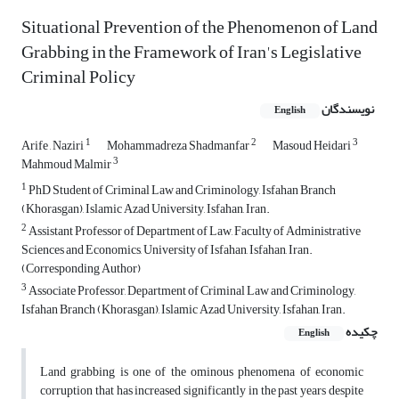
Situational Prevention of the Phenomenon of Land
Grabbing in the Framework of Iran's Legislative
Criminal Policy
نویسندگان
English
1
2
3
Arife , Naziri
Mohammadreza Shadmanfar
Masoud Heidari
3
Mahmoud Malmir
1
PhD Student of Criminal Law and Criminology, Isfahan Branch
(Khorasgan), Islamic Azad University, Isfahan, Iran.
2
Assistant Professor of Department of Law, Faculty of Administrative
Sciences and Economics, University of Isfahan, Isfahan, Iran.
(Corresponding Author)
3
Associate Professor, Department of Criminal Law and Criminology,
Isfahan Branch (Khorasgan), Islamic Azad University, Isfahan, Iran.
چکیده
English
Land grabbing is one of the ominous phenomena of economic
corruption that has increased significantly in the past years despite