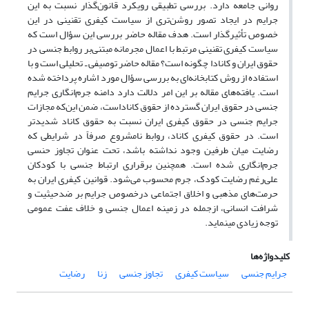
روانی جامعه دارد. بررسی تطبیقی رویکرد قانون‌گذار نسبت به این
جرایم در ایجاد تصور روشن‌تری از سیاست کیفری تقنینی در این
خصوص تأثیرگذار است. هدف مقاله حاضر بررسی این سؤال است که
سیاست کیفری تقنینی مرتبط با اعمال مجرمانه مبتنی‌بر روابط جنسی در
حقوق ایران و کانادا چگونه است؟ مقاله حاضر توصیفی ـ تحلیلی است و با
استفاده از روش کتابخانه‌ای به بررسی سؤال مورد اشاره پرداخته شده
است. یافته‌های مقاله بر این امر دلالت دارد دامنه جرم‌انگاری جرایم
جنسی در حقوق ایران گسترده از حقوق کاناداست، ضمن این‌که مجازات
جرایم جنسی در حقوق کیفری ایران نسبت به حقوق کاناد شدیدتر
است. در حقوق کیفری کاناد، روابط نامشروع صرفاً در شرایطی که
رضایت میان طرفین وجود نداشته باشد، تحت عنوان تجاوز حنسی
جرم‌انگاری شده است. همچنین برقراری ارتباط جنسی با کودکان
علی‌رغم رضایت کودک، جرم محسوب می‌شود. قوانین کیفری ایران به
حرمت‌های مذهبی و اخلاق اجتماعی درخصوص جرایم بر ضدحیثیت و
شرافت انسانی، ازجمله در زمینه اعمال جنسی و خلاف عفت عمومی
توجه زیادی می‎نماید.
کلیدواژه‌ها
جرایم جنسی
سیاست کیفری
تجاوز جنسی
زنا
رضایت