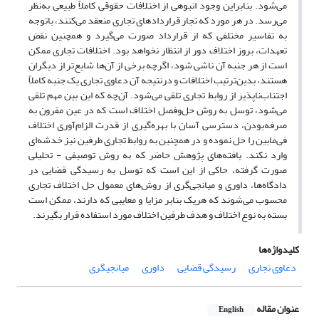
می‌شود. بنابراین وجود انبوهی از اختلافات حقوقی کاملاً طبیعی به‌نظر
می‌رسد. در هر مورد که تجار قراردادهای تجاری منعقد می‌کنند، باتوجه
به تفاسیر مختلفی که از قرارداد صورت می‌گیرد و همچنین نقض
تعهدات، بروز اختلاف دور از انتظار نخواهد بود. اختلافات تجاری ممکن
است از هر جنبه آن ناشی شود، اگرچه برخی از آن‌ها شایع‌تر از دیگران
هستند، بدین‌ترتیب اختلافات و درنتیجه آن دعاوی تجاری یک جنبه کاملاً
اجتناب‌ناپذیر از روابط تجاری تلقی می‌شود.
آن‌چه که این بین مهم تلقی
می‌شود، توسل به روش حل‌و‌فصل اختلاف است که در عین مقرون به
صرفه‌بودن، دسترسی آسان با بهره‌گیری از قدرت الزام‌آوری اختلاف
فی‌مابین را حل نموده و در همچنین به روابط تجاری طرفین نیز خدشه‌ای
وارد نکند. یافته‌های پژوهش حاضر که به روش توصیفی - تحلیلی
صورت گرفته، حاکی از این است که توسل به رسیدگی قضایی در
دادگاه‌ها، داوری و میانجی‌گری از روش‌های معمول حل اختلاف تجاری
محسوب می‌شوند که هریک بنابر مزایا و معایبی که دارند، ممکن است
بسته به نوع اختلاف و هدف طرفین اختلاف مورد استفاده قرار بگیرند
.
کلیدواژه‌ها
دعاوی تجاری
رسیدگی قضایی
داوری
میانجیگری
عنوان مقاله
English