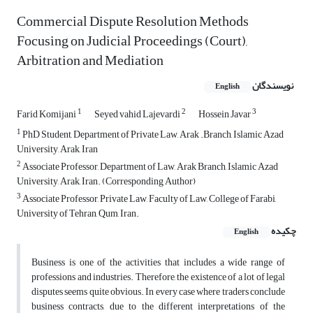
Commercial Dispute Resolution Methods
Focusing on Judicial Proceedings (Court),
Arbitration and Mediation
نویسندگان
English
1
2
3
Farid Komijani
Seyed vahid Lajevardi
Hossein Javar
1
PhD Student, Department of Private Law, Arak .Branch, Islamic Azad
University, Arak, Iran
2
Associate Professor, Department of Law, Arak Branch, Islamic Azad
University, Arak, Iran. (Corresponding Author)
3
Associate Professor, Private Law, Faculty of Law, College of Farabi,
University of Tehran, Qum, Iran.
چکیده
English
Business is one of the activities that includes a wide range of
professions and industries. Therefore, the existence of a lot of legal
disputes seems quite obvious. In every case where traders conclude
business contracts, due to the different interpretations of the