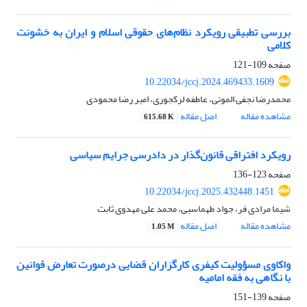
بررسی تطبیقی رویکرد نظام‌های حقوقی اسلام و ایران به خشونت‌
کلامی
صفحه
109-121
10.22034/jccj.2024.469433.1609
محمدرضا نجفی الموتی، عاطفه لرکجوری، امیر رضا محمودی
مشاهده مقاله
اصل مقاله
615.68 K
رویکرد افتراقی قانون‌گذار در دادرسی جرایم سیاسی
صفحه
123-136
10.22034/jccj.2025.432448.1451
شیما مرادی فر، جواد طهماسبی، محمد علی مهدوی ثابت
مشاهده مقاله
اصل مقاله
1.05 M
واکاوی مسؤولیت کیفری کارگزاران قضایی درصورت تعارض قوانین
با نگاهی به فقه امامیه
صفحه
139-151