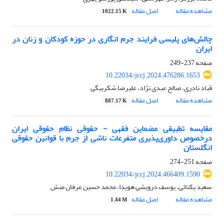
مشاهده مقاله
اصل مقاله
1022.15 K
چالش‌های پلیسی فرایند جرم‏ انگاری در حوزه کودکان و زنان در
ایران
صفحه
237-249
10.22034/jccj.2024.476286.1653
قباد نادری، صالح عبدی نژاد، علیرضا شکربیگی
مشاهده مقاله
اصل مقاله
887.17 K
مقایسه تطبیقی مضماین فقهی - حقوقی نظام حقوقی ایران
درخصوص داوری‌پذیری متفرعات ناشی از جرم با قوانین حقوقی
انگلستان
صفحه
251-274
10.22034/jccj.2024.466409.1590
سعید یکتائی، یوسف درویشی هویدا، محمد حسین عرفان منش
مشاهده مقاله
اصل مقاله
1.44 M