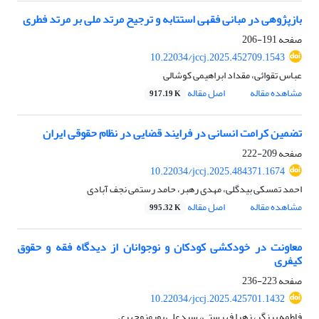
بازپژوهی در مبانی فقهی استتابه و ترجیح مرتد ملی بر مرتد فطری
صفحه
191-206
10.22034/jccj.2025.452709.1543
عباس تقوائی، مقداد ابراهیمی کوشالی
مشاهده مقاله
اصل مقاله
917.19 K
تضمین کرامت انسانی در فرایند قضایی در نظام حقوقی ایران
صفحه
209-222
10.22034/jccj.2025.484371.1674
احمد تمسکی بیدگلی، مهدی رهبر، حامد رستمی نجف آبادی
مشاهده مقاله
اصل مقاله
995.32 K
معاونت در خودکشی کودکان و نوجوانان از دیدگاه فقه و حقوق
کیفری
صفحه
223-236
10.22034/jccj.2025.425701.1432
فاطمه برزگر، زهرا فهرستی، سیدعلی پورمنوچهری