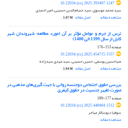
10.22034/jccj.2025.393497.1247
سید محمد موسوی، سید حسام الدین حسینی، امیر احمدی
مشاهده مقاله
اصل مقاله
1.07 M
ترس از جرم و عوامل مؤثر بر آن (مورد مطالعه: شهروندان شهر
کابل از سال 1399 الی 1400)
صفحه
153-176
10.22034/jccj.2025.454715.1557
ضیاحسین یوسفی، حسین حسینی، سید مهدی سیدزاده
مشاهده مقاله
اصل مقاله
1.94 M
بررسی حقوق اجتماعی دوجنسه روانی با جهت گیری‌های مذهبی در
صورت تغییر جنسیت در حقوق کیفری
صفحه
177-189
10.22034/jccj.2025.448404.1512
سوفیا دیوسالار مهاجر
مشاهده مقاله