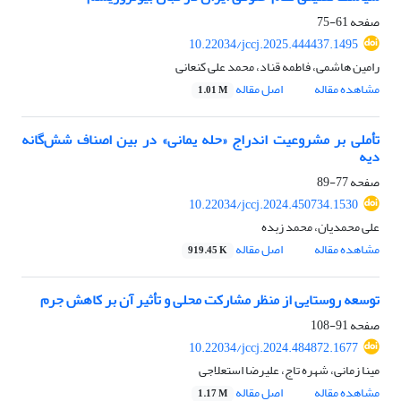
صفحه
61-75
10.22034/jccj.2025.444437.1495
رامین هاشمی، فاطمه قناد، محمد علی کنعانی
مشاهده مقاله
اصل مقاله
1.01 M
تأملی بر مشروعیت اندراج «حله یمانی» در بین اصناف شش‌گانه
دیه
صفحه
77-89
10.22034/jccj.2024.450734.1530
علی محمدیان، محمد زبده
مشاهده مقاله
اصل مقاله
919.45 K
توسعه روستایی از منظر مشارکت محلی و تأثیر آن بر کاهش جرم
صفحه
91-108
10.22034/jccj.2024.484872.1677
مینا زمانی، شهره تاج، علیرضا استعلاجی
مشاهده مقاله
اصل مقاله
1.17 M