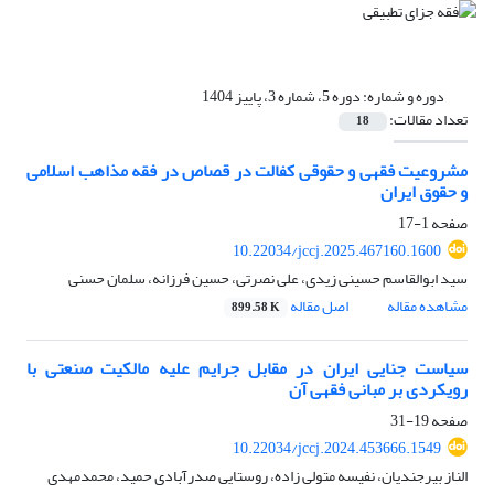
دوره و شماره:
دوره 5، شماره 3، پاییز 1404
تعداد مقالات:
18
مشروعیت فقهی و حقوقی کفالت در قصاص در فقه مذاهب اسلامی
و حقوق ایران
صفحه
1-17
10.22034/jccj.2025.467160.1600
سید ابوالقاسم حسینی زیدی، علی نصرتی، حسین فرزانه، سلمان حسنی
مشاهده مقاله
اصل مقاله
899.58 K
سیاست جنایی ایران در مقابل جرایم علیه مالکیت صنعتی با
رویکردی بر مبانی فقهی آن
صفحه
19-31
10.22034/jccj.2024.453666.1549
الناز بیرجندیان، نفیسه متولی زاده، روستایی صدرآبادی حمید، محمدمهدی