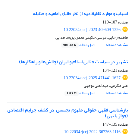
اسباب و موارد تغلیظ دیه از نظر فقهای امامیه و حنابله
صفحه
107-119
10.22034/jccj.2023.409609.1326
فاطمه رجایی، موسی حکیمی صدر، پریسا فدایی
مشاهده مقاله
اصل مقاله
901.48 K
تشهیر در سیاست جنایی اسلام و ایران (چالش‌ها و راهکارها)
صفحه
121-134
10.22034/jccj.2025.471441.1627
علی مکرمی، عبدالعلی توجهی
مشاهده مقاله
اصل مقاله
1.03 M
بازشناسی فقهی حقوقی مفهوم تجسس در کشف جرایم اقتصادی
(جواز یا نهی)
صفحه
135-147
10.22034/jccj.2022.367263.1116