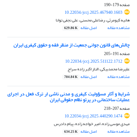
صفحه
179-190
10.22034/jccj.2025.467940.1603
هانیه کیومرثی، رضاعلی محسنی، علی نجفی توانا
مشاهده مقاله
اصل مقاله
629.86 K
چالش‌های قانون جوانی جمعیت از منظر فقه و حقوق کیفری ایران
صفحه
191-205
10.22034/jccj.2025.511122.1712
علیرضا محمدبیکی، الناز اکبر زاده سراج
مشاهده مقاله
اصل مقاله
704.84 K
شرایط و آثار مسؤولیت کیفری و مدنی ناشی ار ترک فعل در اجرای
عملیات ساختمانی در پرتو نظام حقوقی ایران
صفحه
207-218
10.22034/jccj.2025.440290.1474
مهدی موسی زاده، امیر خواجه زاده، پیام دادرس
مشاهده مقاله
اصل مقاله
634.25 K