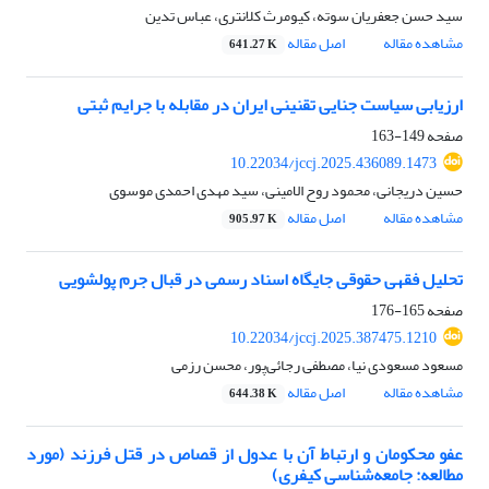
سید حسن جعفریان سوته، کیومرث کلانتری، عباس تدین
مشاهده مقاله
اصل مقاله
641.27 K
ارزیابی سیاست جنایی تقنینی ایران در مقابله با جرایم ثبتی
صفحه
149-163
10.22034/jccj.2025.436089.1473
حسین دریجانی، محمود روح الامینی، سید مهدی احمدی موسوی
مشاهده مقاله
اصل مقاله
905.97 K
تحلیل فقهی حقوقی جایگاه اسناد رسمی در قبال جرم پولشویی
صفحه
165-176
10.22034/jccj.2025.387475.1210
مسعود مسعودی نیا، مصطفی رجائی‌پور، محسن رزمی
مشاهده مقاله
اصل مقاله
644.38 K
عفو محکومان و ارتباط آن با عدول از قصاص در قتل فرزند (مورد
مطالعه: جامعه‌شناسی کیفری)