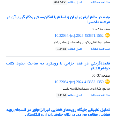
مشاهده مقاله
اصل مقاله
820.54 K
توبه در نظام کیفری ایران و اسلام با امکان‌سنجی به‌کارگیری آن در
مرحله دادسرا
صفحه
23-36
10.22034/jccj.2025.453871.1552
صابر ذوالفقاری کریمی، اسماعیل هادی تبار
مشاهده مقاله
اصل مقاله
1.14 M
قاعده‌گزینی در فقه جزایی با رویکرد به مباحث حدود کتاب
جواهرالکلام
صفحه
37-50
10.22034/jccj.2024.413352.1350
مریم رضازاده، سید ابوالقاسم نقیبی
مشاهده مقاله
اصل مقاله
1.11 M
تحلیل تطبیقی جایگاه رویه‌های قضایی غیرالزام‌آور در انسجام رویه
قضایی: مطالعه‌ موردی در نظام حقوقی ایران و انگلستان