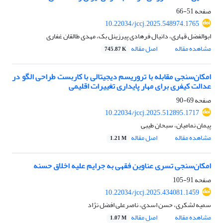
صفحه
51-66
10.22034/jccj.2025.548974.1765
ابوالفضل قهاری، دانیال فرهادی پیرزینل بک، مهدی طالقان غفاری
مشاهده مقاله
اصل مقاله
745.87 K
امکان‌سنجی مقابله با تروریسم دیجیتالی با کاربست طراحی الگو در
عدالت کیفری برای مهار پایداری تغییرات اقلیمی
صفحه
69-90
10.22034/jccj.2025.512895.1717
پیمان نمامیان، سبحان طیبی
مشاهده مقاله
اصل مقاله
1.21 M
امکان‌سنجی تسری عناوین فقهی به جرایم علیه اخلاق حسنه
صفحه
91-105
10.22034/jccj.2025.434081.1459
سمیه لشکری، حسن اسدی، ناصرعلی افضل نژاد
مشاهده مقاله
اصل مقاله
1.07 M