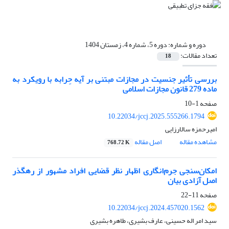
دوره و شماره:
دوره 5، شماره 4، زمستان 1404
تعداد مقالات:
18
بررسی تأثیر جنسیت در مجازات مبتنی بر آیه حِرابه با رویکرد به
ماده 279 قانون مجازات اسلامی
صفحه
1-10
10.22034/jccj.2025.555266.1794
امیرحمزه سالارزایی
مشاهده مقاله
اصل مقاله
768.72 K
امکان‌سنجی جرم‌انگاری اظهار نظر قضایی افراد مشهور از رهگذر
اصل آزادی بیان
صفحه
11-22
10.22034/jccj.2024.457020.1562
سید امر اله حسینی، عارف بشیری، طاهره بشیری