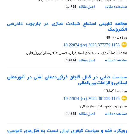
مشاهده مقاله
اصل مقاله
1.47 M
مطالعه تطبیقی استماع شهادت مجازی در چارچوب دادرسی
الکترونیک
صفحه
77-89
10.22034/jccj.2023.377279.1153
محمد انصاف دوست، مهدی اسماعیلی، حسن حاجی تبار فیروزجایی
مشاهده مقاله
اصل مقاله
1.49 M
سیاست جنایی در قبال قاچاق فرآورده‌های نفتی در آموزه‌های
اسلامی و الزامات بین‌المللی
صفحه
91-104
10.22034/jccj.2023.381330.1173
صابر پورعجم، عادل ساریخانی
مشاهده مقاله
اصل مقاله
1.46 M
رویکرد فقه و سیاست کیفری ایران نسبت به قتل‌های ناموسی؛