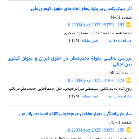
اثر جهانی‌شدن بر بنیان‌های نظام‌های حقوق کیفری ملّی
صفحه
31-44
10.22034/jccj.2023.383798.1183
محمد همت، محمود مالمیر، مسعود حیدری
مشاهده مقاله
اصل مقاله
1.41 M
بررسی تحلیلی مقولۀ تجدیدنظر در حقوق ایران و دیوان کیفری
بین‌المللی
صفحه
47-58
10.22034/jccj.2023.381670.1174
روح الله اله بداشتی، سیدعلی میرابراهیمی، جان احمد آقایی، محمدعلی قربانی
مشاهده مقاله
اصل مقاله
1.35 M
سازمان‌یافتگی؛ معیار مغفول جرم قاچاق کالا و افسادفی‌الارض
صفحه
61-75
10.22034/jccj.2023.383939.1185
محمد مهدی رحیمی، سید مهدی منصوری، کمال خواجه پور