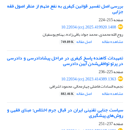
بررسی اصل تفسیر قوانین کیفری به نفع متهم از منظر اصول فقه
جزایی
صفحه
215-224
10.22034/jccj.2025.419920.1408
روح الله محمدی، محمد جواد باقى زاده، بهنام یوسفیان
مشاهده مقاله
اصل مقاله
749.89 K
تمهیدات کاهنده پاسخ کیفری در مراحل پیشادادرسی و دادرسی
در پرتو توافقی‌شدن آیین دادرسی
صفحه
225-236
10.22034/jccj.2023.414389.1363
نجمیه السادات فاضلی چهارمحالی، محمود اشرافی
مشاهده مقاله
اصل مقاله
882.46 K
سیاست جنایی تقنینی ایران در قبال جرم اختلاس؛ مبنای فقهی و
روش‌های پیشگیری
صفحه
237-251