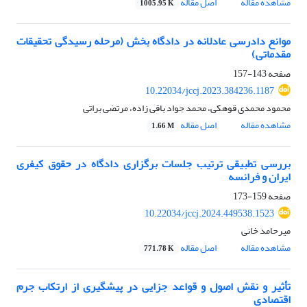
مشاهده مقاله
اصل مقاله
1005.95 K
موانع دادرسی عادلانه در دادگاه بخش (مرحله رسیدگی تحقیقات
مقدماتی)
صفحه
143-157
10.22034/jccj.2023.384236.1187
محمود محمدى قوهکى، محمد جواد باقى زاده، مرتضى براتى
مشاهده مقاله
اصل مقاله
1.66 M
بررسی تطبیقی ترتیب جلسات برگزاری دادگاه در حقوق کیفری
ایران و فرانسه
صفحه
159-173
10.22034/jccj.2024.449538.1523
میرحامد خانی
مشاهده مقاله
اصل مقاله
771.78 K
تأثیر و نقش اصول و قواعد جزایی در پیشگیری از ارتکاب جرم
اقتصادی