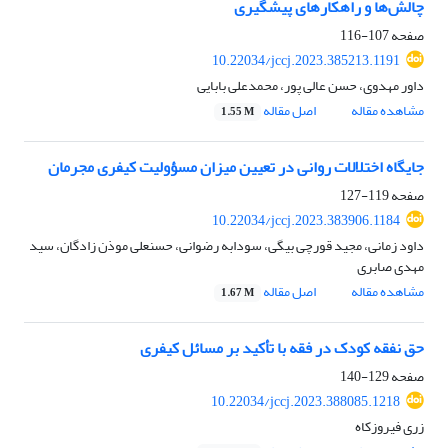
چالش‌ها و راهکارهای پیشگیری
صفحه
107-116
10.22034/jccj.2023.385213.1191
داور مهدوی، حسن عالی پور، محمدعلی بابایی
مشاهده مقاله
اصل مقاله
1.55 M
جایگاه اختلالات روانی در تعیین میزان مسؤولیت کیفری مجرمان
صفحه
119-127
10.22034/jccj.2023.383906.1184
داود زمانی، مجید قورچی بیگی، سودابه رضوانی، حسنعلی موذن زادگان، سید
مهدی صابری
مشاهده مقاله
اصل مقاله
1.67 M
حق نفقه کودک در فقه با تأکید بر مسائل کیفری
صفحه
129-140
10.22034/jccj.2023.388085.1218
زری فیروزکاه